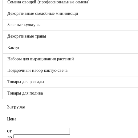
Семена овощей (профессиональные семена)
Bejo
Benary
Декоративные съедобные миниовощи
Clause
DLF (Дания)
Зеленые культуры
Enza Zaden
FloraNova!
Декоративные травы
Hazera
Hem Genetics
Кактус
Hem Zaden B.V.
Hollar Seeds
Наборы для выращивания растений
Kieft
May Seed
Подарочный набор кактус-свеча
Nunhems
Pan American
Seminis
Товары для рассады
Syngenta
Takii Europe
Товары для полива
Vegetallis
ВНИИССОК
Загрузка
Гавриш
Россия
Цена
Sakata
Отложенные товары
от
Прайс-лист
до