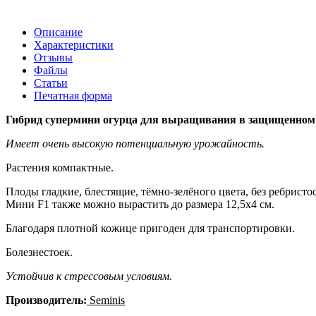
Описание
Характеристики
Отзывы
Доставка
Файлы
Способы оплаты
Статьи
Скидки
Печатная форма
Выращивание семян
Гибрид супермини огурца для выращивания в защищенном 
Контакты
Новости
Имеет очень высокую потенциальную урожайность.
Растения компактные.
Плоды гладкие, блестящие, тёмно-зелёного цвета, без ребристо
Мини F1 также можно вырастить до размера 12,5х4 см.
Благодаря плотной кожице пригоден для транспортировки.
Болезнестоек.
Устойчив к стрессовым условиям.
Производитель:
Seminis