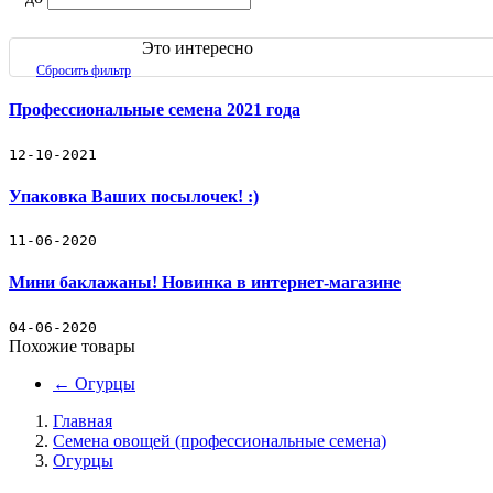
Семена цветов (профессиональные семена)
Это интересно
Семена овощей (профессиональные семена)
Сбросить фильтр
Декоративные съедобные миниовощи
Профессиональные семена 2021 года
Зеленые культуры
12-10-2021
Упаковка Ваших посылочек! :)
Декоративные травы
11-06-2020
Кактус
Мини баклажаны! Новинка в интернет-магазине
Наборы для выращивания растений
04-06-2020
Подарочный набор кактус-свеча
Похожие товары
←
Огурцы
Товары для рассады
Главная
Товары для полива
Семена овощей (профессиональные семена)
Огурцы
Бренды