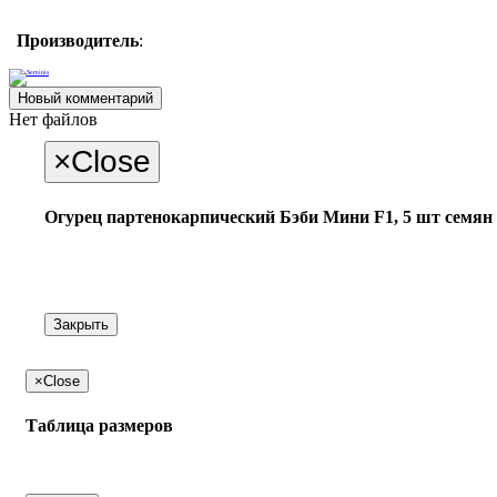
Производитель
:
Новый комментарий
Нет файлов
×
Close
Огурец партенокарпический Бэби Мини F1, 5 шт семян
Закрыть
×
Close
Таблица размеров