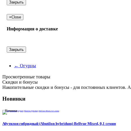
Закрыть
×
Close
Информация о доставке
Закрыть
←
Огурцы
Просмотренные товары
Cкидки и бонусы
Накопительные скидки и бонусы - для постоянных клиентов. А
Новинки
Новинка
Абутилон гибридный (Abutilon hybridum) Bellvue Mixed, 0,1 семян