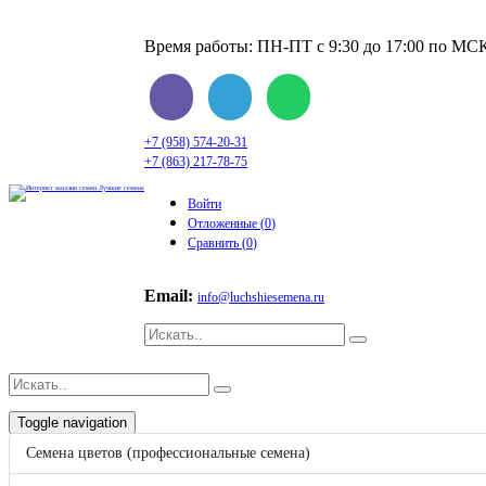
Время работы: ПН-ПТ с 9:30 до 17:00 по МС
+7 (958) 574-20-31
+7 (863) 217-78-75
Войти
Отложенные (
0
)
Сравнить (
0
)
Email:
info@luchshiesemena.ru
Toggle navigation
Семена цветов (профессиональные семена)
Корзина
0
Бренды