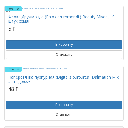
Новинка
Флокс Друммонда (Phlox drummondii) Beauty Mixed, 10
штук семян
5
p
В корзину
Отложить
Новинка
Наперстянка пурпурная (Digitalis purpurea) Dalmatian Mix,
5 шт драже
48
p
В корзину
Отложить