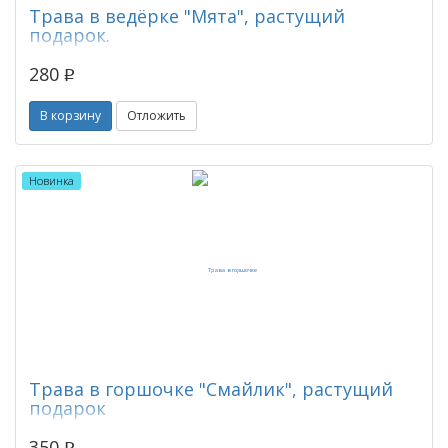
Трава в ведёрке "Мята", растущий
подарок.
280
p
В корзину
Отложить
Новинка
Трава в горшочке "Смайлик", растущий
подарок
350