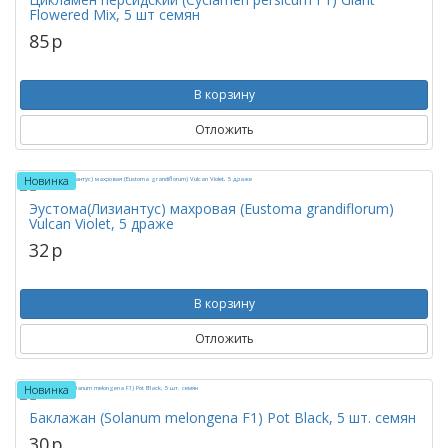
Flowered Mix, 5 шт семян
85
p
В корзину
Отложить
Новинка
Эустома(Лизиантус) махровая (Eustoma grandiflorum)
Vulcan Violet, 5 драже
32
p
В корзину
Отложить
Новинка
Баклажан (Solanum melongena F1) Pot Black, 5 шт. семян
30
p