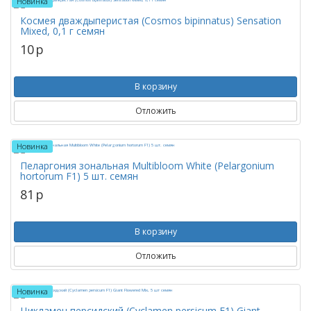
Новинка
Космея дваждыперистая (Cosmos bipinnatus) Sensation
Mixed, 0,1 г семян
10
p
В корзину
Отложить
Новинка
Пеларгония зональная Multibloom White (Pelargonium
hortorum F1) 5 шт. семян
81
p
В корзину
Отложить
Новинка
Цикламен персидский (Cyclamen persicum F1) Giant