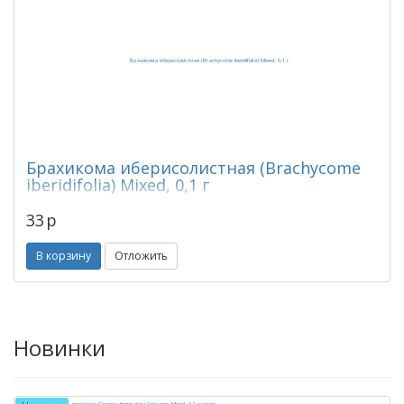
Брахикома иберисолистная (Brachycome
iberidifolia) Mixed, 0,1 г
33
p
В корзину
Отложить
Новинки