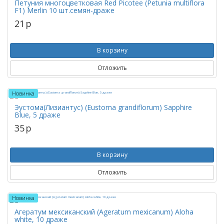
Петуния многоцветковая Red Picotee (Petunia multiflora
F1) Merlin 10 шт.семян-драже
21
p
В корзину
Отложить
Новинка
Эустома(Лизиантус) (Eustoma grandiflorum) Sapphire
Blue, 5 драже
35
p
В корзину
Отложить
Новинка
Агератум мексиканский (Ageratum mexicanum) Aloha
white, 10 драже