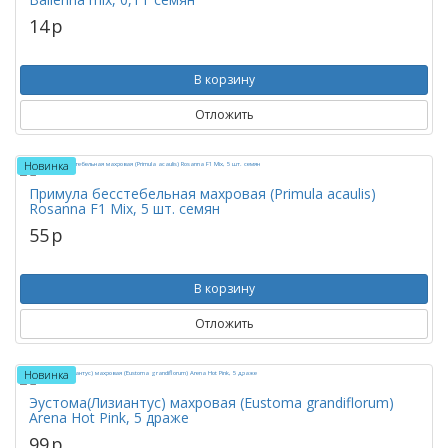
14
p
В корзину
Отложить
Новинка
Примула бесстебельная махровая (Primula acaulis)
Rosanna F1 Mix, 5 шт. семян
55
p
В корзину
Отложить
Новинка
Эустома(Лизиантус) махровая (Eustoma grandiflorum)
Arena Hot Pink, 5 драже
99
p