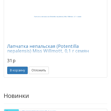
Лапчатка непальская (Potentilla
nepalensis) Miss Willmott, 0,1 г семян
31
p
В корзину
Отложить
Новинки