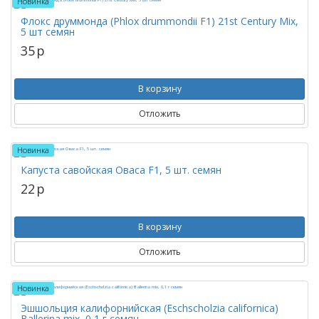
Новинка
Флокс друммонда (Phlox drummondii F1) 21st Century Mix,
5 шт семян
35
p
В корзину
Отложить
Новинка
Капуста савойская Оваса F1, 5 шт. семян
22
p
В корзину
Отложить
Новинка
Эшшольция калифорнийская (Eschscholzia californica)
Ballerina mix, 0,1 г семян