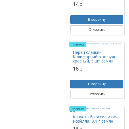
14
p
В корзину
Отложить
Новинка
Перец сладкий
Калифорнийское чудо
красный, 5 шт семян
16
p
В корзину
Отложить
Новинка
Капуста брюссельская
Розелла, 0,1 г семян
13
p