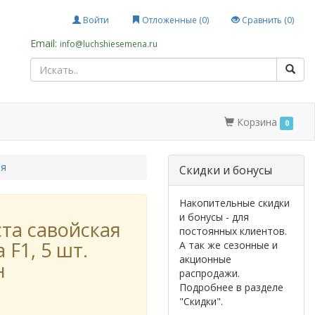
Войти
Отложенные (
0
)
Сравнить (
0
)
Email:
info@luchshiesemena.ru
Корзина
0
ая
Cкидки и бонусы
Накопительные скидки
и бонусы - для
ста савойская
постоянных клиентов.
 F1, 5 шт.
А так же сезонные и
акционные
н
распродажи.
Подробнее в разделе
"Скидки".