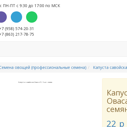
 ПН-ПТ с 9:30 до 17:00 по МСК
+7 (958) 574-20-31
+7 (863) 217-78-75
ки
Выращивание семян
Контакты
Семена овощей (профессиональные семена)
Капуста савойск
Капу
Оваса
семя
22
p