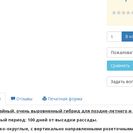
В к
Пожаловат
Сравнить
Задать во
е
Отзывы
Печатная форма
айный, очень выровненный гибрид
для поздне-летнего и
ый период: 100 дней от высадки рассады.
ко-округлые, с вертикально направленными розеточными