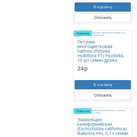
В корзину
Отложить
Новинка
Петуния
многоцветковая
Salmon (Petunia
multiflora F1) Picobella,
10 шт.семян-драже
24
p
В корзину
Отложить
Новинка
Эшшольция
калифорнийская
(Eschscholzia californica)
Ballerina mix, 0,1 г семян