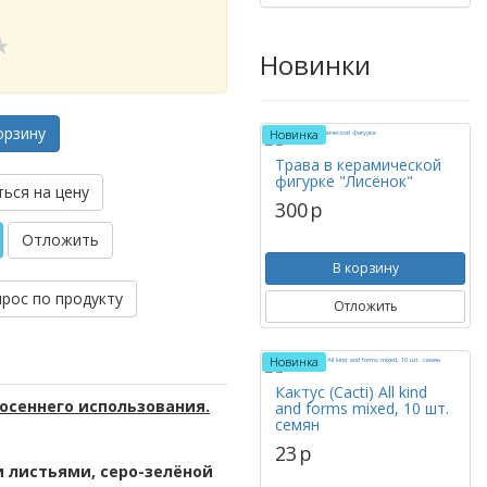
Новинки
орзину
Новинка
Трава в керамической
фигурке "Лисёнок"
ься на цену
300
p
Отложить
В корзину
прос по продукту
Отложить
Новинка
Кактус (Cacti) All kind
 осеннего использования.
and forms mixed, 10 шт.
семян
23
p
 листьями, серо-зелёной