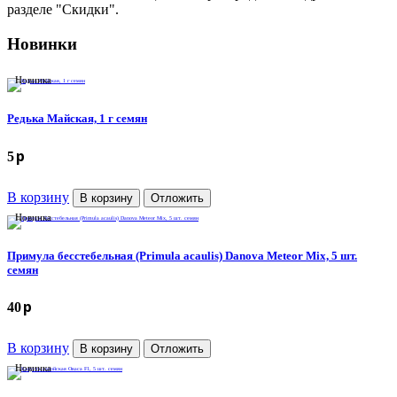
разделе "Скидки".
Новинки
Новинка
Редька Майская, 1 г семян
p
5
В корзину
В корзину
Отложить
Новинка
Примула бесстебельная (Primula acaulis) Danova Meteor Mix, 5 шт.
семян
p
40
В корзину
В корзину
Отложить
Новинка