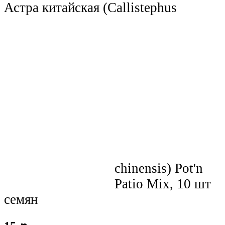
Астра китайская (Callistephus
Бренды
Доставка
chinensis) Pot'n
Способы оплаты
Patio Mix, 10 шт
Скидки
Выращивание семян
семян
Контакты
Новости