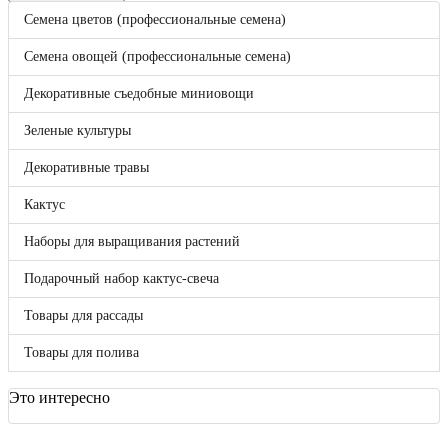
Корзина
0
Семена цветов (профессиональные семена)
Бренды
Bejo
Семена овощей (профессиональные семена)
Benary
Clause
Декоративные съедобные миниовощи
DLF (Дания)
Enza Zaden
Зеленые культуры
FloraNova!
Hazera
Декоративные травы
Hem Genetics
Hem Zaden B.V.
Кактус
Hollar Seeds
Kieft
Наборы для выращивания растений
May Seed
Nunhems
Подарочный набор кактус-свеча
Pan American
Seminis
Товары для рассады
Syngenta
Takii Europe
Товары для полива
Vegetallis
ВНИИССОК
Гавриш
Это интересно
Россия
Sakata
Отложенные товары