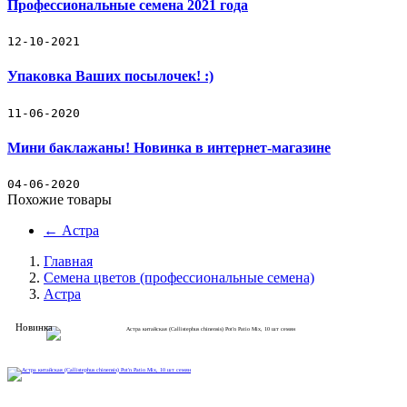
Профессиональные семена 2021 года
Прайс-лист
Семена цветов (профессиональные семена)
12-10-2021
Упаковка Ваших посылочек! :)
Семена овощей (профессиональные семена)
11-06-2020
Декоративные съедобные миниовощи
Мини баклажаны! Новинка в интернет-магазине
Зеленые культуры
04-06-2020
Декоративные травы
Похожие товары
←
Астра
Кактус
Главная
Наборы для выращивания растений
Семена цветов (профессиональные семена)
Астра
Подарочный набор кактус-свеча
Новинка
Товары для рассады
Товары для полива