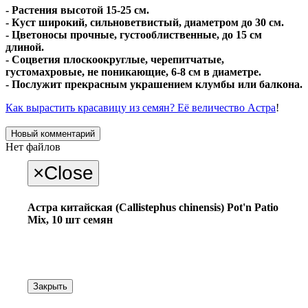
- Растения высотой 15-25 см.
- Куст широкий, сильноветвистый, диаметром до 30 см.
- Цветоносы прочные, густооблиственные, до 15 см
длиной.
- Соцветия плоскоокруглые, черепитчатые,
густомахровые, не поникающие, 6-8 см в диаметре.
- Послужит прекрасным украшением клумбы или балкона.
Как вырастить красавицу из семян? Её величество Астра
!
Новый комментарий
Нет файлов
×
Close
Астра китайская (Callistephus chinensis) Pot'n Patio
Mix, 10 шт семян
Закрыть