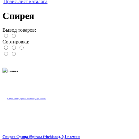
Прайс-лист каталога
Спирея
Вывод товаров:
Сортировка:
Новинка
Спирея Фрица (Spiraea fritchiana), 0,1 г семян