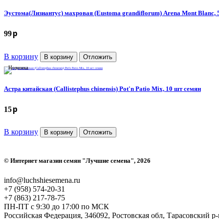
Эустома(Лизиантус) махровая (Eustoma grandiflorum) Arena Mont Blanc, 
p
99
В корзину
В корзину
Отложить
Новинка
Астра китайская (Callistephus chinensis) Pot'n Patio Mix, 10 шт семян
p
15
В корзину
В корзину
Отложить
©
Интернет магазин семян "Лучшие семена"
, 2026
info@luchshiesemena.ru
+7 (958) 574-20-31
+7 (863) 217-78-75
ПН-ПТ с 9:30 до 17:00 по МСК
Российская Федерация, 346092, Ростовская обл, Тарасовский 