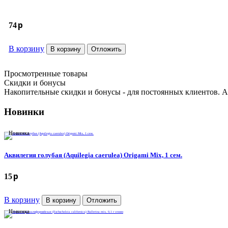
p
74
В корзину
В корзину
Отложить
Доставка
Способы оплаты
Скидки
Просмотренные товары
Выращивание семян
Cкидки и бонусы
Контакты
Накопительные скидки и бонусы - для постоянных клиентов. А
Новости
Новинки
Новинка
Аквилегия голубая (Aquilegia caerulea) Origami Mix, 1 сем.
p
15
В корзину
В корзину
Отложить
Новинка