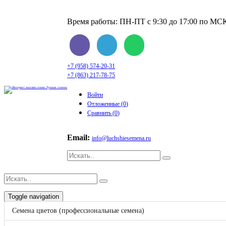
Время работы: ПН-ПТ с 9:30 до 17:00 по МС
+7 (958) 574-20-31
+7 (863) 217-78-75
Войти
Отложенные (
0
)
Сравнить (
0
)
Email:
info@luchshiesemena.ru
Toggle navigation
Семена цветов (профессиональные семена)
Корзина
0
Бренды