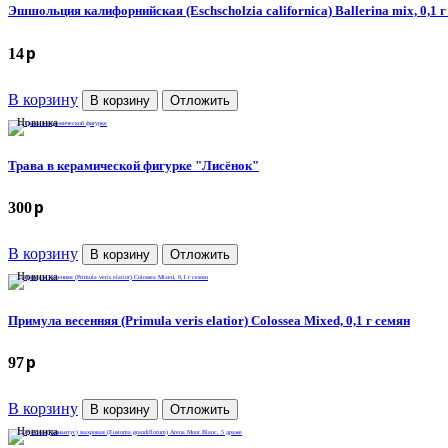
Эшшольция калифорнийская (Eschscholzia californica) Ballerina mix, 0,1 г
p
14
В корзину
В корзину
Отложить
Новинка
Трава в керамической фигурке "Лисёнок"
p
300
В корзину
В корзину
Отложить
Новинка
Примула весенняя (Primula veris elatior) Colossea Mixed, 0,1 г семян
p
97
В корзину
В корзину
Отложить
Новинка