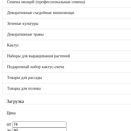
Семена овощей (профессиональные семена)
Bejo
Benary
Декоративные съедобные миниовощи
Clause
DLF (Дания)
Зеленые культуры
Enza Zaden
FloraNova!
Декоративные травы
Hazera
Hem Genetics
Кактус
Hem Zaden B.V.
Hollar Seeds
Наборы для выращивания растений
Kieft
May Seed
Подарочный набор кактус-свеча
Nunhems
Pan American
Seminis
Товары для рассады
Syngenta
Takii Europe
Товары для полива
Vegetallis
ВНИИССОК
Загрузка
Гавриш
Россия
Цена
Sakata
Отложенные товары
от
Прайс-лист
до