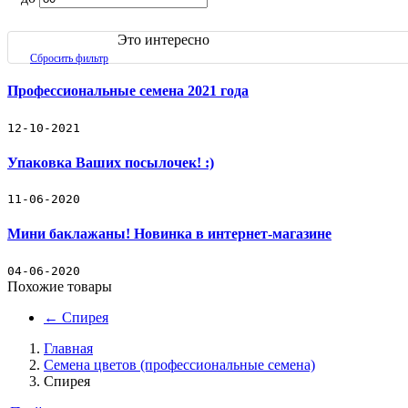
Семена цветов (профессиональные семена)
Это интересно
Семена овощей (профессиональные семена)
Сбросить фильтр
Декоративные съедобные миниовощи
Профессиональные семена 2021 года
Зеленые культуры
12-10-2021
Упаковка Ваших посылочек! :)
Декоративные травы
11-06-2020
Кактус
Мини баклажаны! Новинка в интернет-магазине
Наборы для выращивания растений
04-06-2020
Подарочный набор кактус-свеча
Похожие товары
←
Спирея
Товары для рассады
Главная
Товары для полива
Семена цветов (профессиональные семена)
Спирея
Бренды