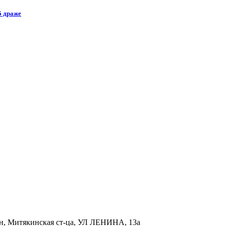
5 драже
р-н, Митякинская ст-ца, УЛ ЛЕНИНА, 13а