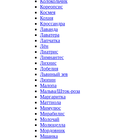
Колокольчик
Кореопсис
Космея
Кохия
Кроссандра
Лаванда
Лаватера
Лапчатка
Лён
Лиатрис
Лимнантес
Лихнис
Лобелия
Львиный зев
Люпин
Малопа
Мальва/Шток-роза
Маргаритка
Маттиола
Мимулюс
Мирабилис
Молочай
Молюцелла
Мордовник
Мшанка