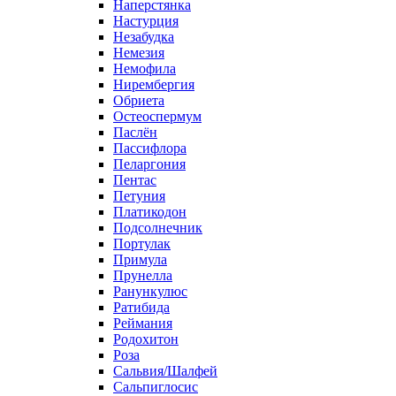
Наперстянка
Настурция
Незабудка
Немезия
Немофила
Нирембергия
Обриета
Остеоспермум
Паслён
Пассифлора
Пеларгония
Пентас
Петуния
Платикодон
Подсолнечник
Портулак
Примула
Прунелла
Ранункулюс
Ратибида
Реймания
Родохитон
Роза
Сальвия/Шалфей
Сальпиглосис