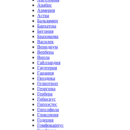
Арабис
Армерия
Астра
Бальзамин
Бархатцы
Бегония
Брахикома
Василек
Венидиум
Вербена
Виола
Гайллардия
Гаултерия
Гацания
Гвоздика
Гелиотроп
Георгина
Гербера
Гибискус
Гипоэстес
Гипсофила
Глоксиния
Годеция
Гомфокарпус