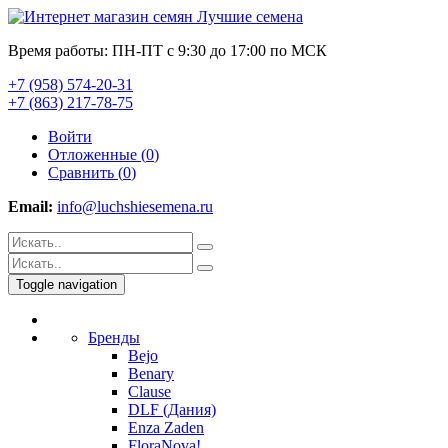
Время работы: ПН-ПТ с 9:30 до 17:00 по МСК
+7 (958) 574-20-31
+7 (863) 217-78-75
Войти
Отложенные (
0
)
Сравнить (
0
)
Email:
info@luchshiesemena.ru
Toggle navigation
Бренды
Bejo
Benary
Clause
DLF (Дания)
Enza Zaden
FloraNova!