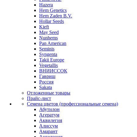
Hazera
Hem Genetics
Hem Zaden B.V.
Hollar Seeds
Kieft
May Seed
Nunhems
Pan American
Seminis
Syngenta
Takii Europe
Vegetallis
ВНИИССОК
Гавриш
Россия
Sakata
Отложенные товары
Прайс-лист
Семена цветов (профессиональные семена)
Абутилон
Агератум
Аквилегия
Алиссум
Амарант
Ангелония