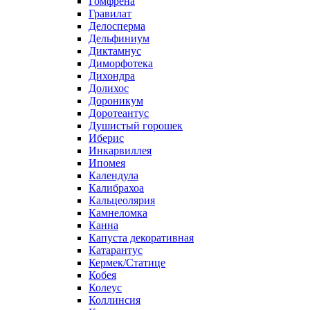
Гомфрена
Гравилат
Делосперма
Дельфиниум
Диктамнус
Диморфотека
Дихондра
Долихос
Дороникум
Доротеантус
Душистый горошек
Иберис
Инкарвиллея
Ипомея
Календула
Калибрахоа
Кальцеолярия
Камнеломка
Канна
Капуста декоративная
Катарантус
Кермек/Статице
Кобея
Колеус
Коллинсия