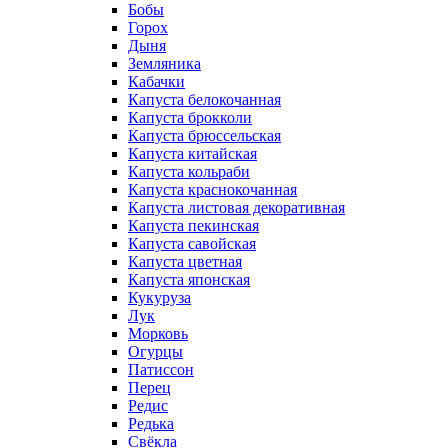
Бобы
Горох
Дыня
Земляника
Кабачки
Капуста белокочанная
Капуста брокколи
Капуста брюссельская
Капуста китайская
Капуста кольраби
Капуста краснокочанная
Капуста листовая декоративная
Капуста пекинская
Капуста савойская
Капуста цветная
Капуста японская
Кукуруза
Лук
Морковь
Огурцы
Патиссон
Перец
Редис
Редька
Свёкла