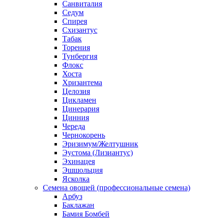
Санвиталия
Седум
Спирея
Схизантус
Табак
Торения
Тунбергия
Флокс
Хоста
Хризантема
Целозия
Цикламен
Цинерария
Цинния
Череда
Чернокорень
Эризимум/Желтушник
Эустома (Лизиантус)
Эхинацея
Эшшольция
Ясколка
Семена овощей (профессиональные семена)
Арбуз
Баклажан
Бамия Бомбей