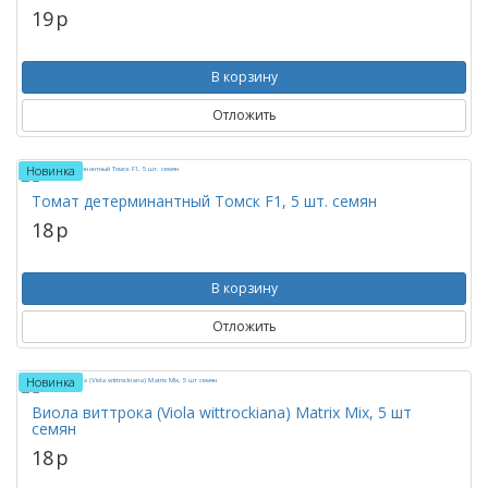
19
p
В корзину
Отложить
Новинка
Томат детерминантный Томск F1, 5 шт. семян
18
p
В корзину
Отложить
Новинка
Виола виттрока (Viola wittrockiana) Matrix Mix, 5 шт
семян
18
p