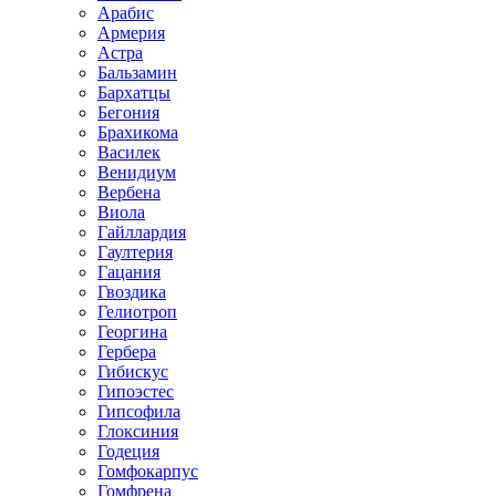
Арабис
Армерия
Астра
Бальзамин
Бархатцы
Бегония
Брахикома
Василек
Венидиум
Вербена
Виола
Гайллардия
Гаултерия
Гацания
Гвоздика
Гелиотроп
Георгина
Гербера
Гибискус
Гипоэстес
Гипсофила
Глоксиния
Годеция
Гомфокарпус
Гомфрена