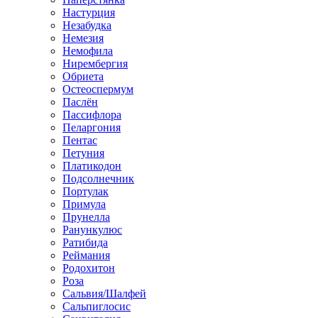
Настурция
Незабудка
Немезия
Немофила
Нирембергия
Обриета
Остеоспермум
Паслён
Пассифлора
Пеларгония
Пентас
Петуния
Платикодон
Подсолнечник
Портулак
Примула
Прунелла
Ранункулюс
Ратибида
Реймания
Родохитон
Роза
Сальвия/Шалфей
Сальпиглосис