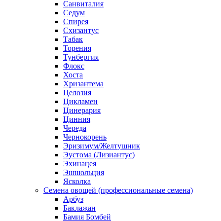
Санвиталия
Седум
Спирея
Схизантус
Табак
Торения
Тунбергия
Флокс
Хоста
Хризантема
Целозия
Цикламен
Цинерария
Цинния
Череда
Чернокорень
Эризимум/Желтушник
Эустома (Лизиантус)
Эхинацея
Эшшольция
Ясколка
Семена овощей (профессиональные семена)
Арбуз
Баклажан
Бамия Бомбей