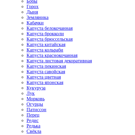
Бобы
Горох
Дыня
Земляника
Кабачки
Капуста белокочанная
Капуста брокколи
Капуста брюссельская
Капуста китайская
Капуста кольраби
Капуста краснокочанная
Капуста листовая декоративная
Капуста пекинская
Капуста савойская
Капуста цветная
Капуста японская
Кукуруза
Лук
Морковь
Огурцы
Патиссон
Перец
Редис
Редька
Свёкла