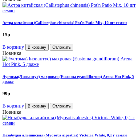
Астра китайская (Callistephus chinensis) Pot'n Patio Mix, 10 шт семян
15
p
В корзину
В корзину
Отложить
Новинка
Эустома(Лизиантус) махровая (Eustoma grandiflorum) Arena Hot Pink, 5
драже
99
p
В корзину
В корзину
Отложить
Новинка
Незабудка альпийская (Myosotis alpestris) Victoria White, 0,1 г семян