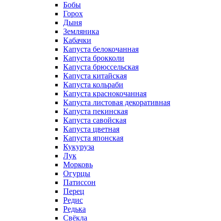
Бобы
Горох
Дыня
Земляника
Кабачки
Капуста белокочанная
Капуста брокколи
Капуста брюссельская
Капуста китайская
Капуста кольраби
Капуста краснокочанная
Капуста листовая декоративная
Капуста пекинская
Капуста савойская
Капуста цветная
Капуста японская
Кукуруза
Лук
Морковь
Огурцы
Патиссон
Перец
Редис
Редька
Свёкла