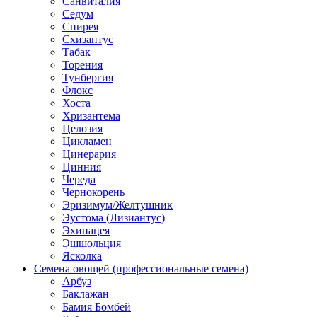
Санвиталия
Седум
Спирея
Схизантус
Табак
Торения
Тунбергия
Флокс
Хоста
Хризантема
Целозия
Цикламен
Цинерария
Цинния
Череда
Чернокорень
Эризимум/Желтушник
Эустома (Лизиантус)
Эхинацея
Эшшольция
Ясколка
Семена овощей (профессиональные семена)
Арбуз
Баклажан
Бамия Бомбей