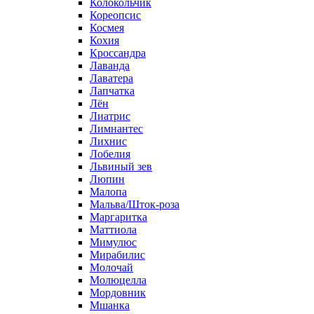
Колокольчик
Кореопсис
Космея
Кохия
Кроссандра
Лаванда
Лаватера
Лапчатка
Лён
Лиатрис
Лимнантес
Лихнис
Лобелия
Львиный зев
Люпин
Малопа
Мальва/Шток-роза
Маргаритка
Маттиола
Мимулюс
Мирабилис
Молочай
Молюцелла
Мордовник
Мшанка