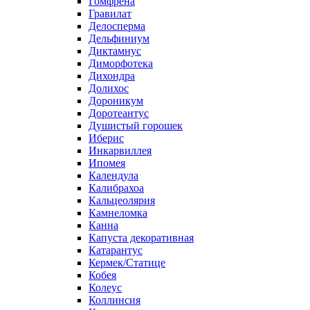
Гомфрена
Гравилат
Делосперма
Дельфиниум
Диктамнус
Диморфотека
Дихондра
Долихос
Дороникум
Доротеантус
Душистый горошек
Иберис
Инкарвиллея
Ипомея
Календула
Калибрахоа
Кальцеолярия
Камнеломка
Канна
Капуста декоративная
Катарантус
Кермек/Статице
Кобея
Колеус
Коллинсия