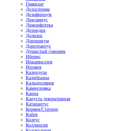
Гравилат
Делосперма
Дельфиниум
Диктамнус
Диморфотека
Дихондра
Долихос
Дороникум
Доротеантус
Душистый горошек
Иберис
Инкарвиллея
Ипомея
Календула
Калибрахоа
Кальцеолярия
Камнеломка
Канна
Капуста декоративная
Катарантус
Кермек/Статице
Кобея
Колеус
Коллинсия
Колокольчик