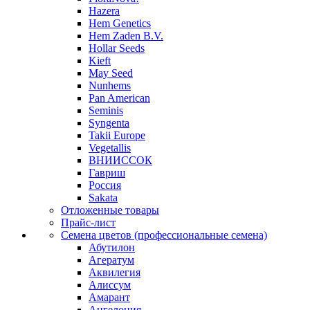
Hazera
Hem Genetics
Hem Zaden B.V.
Hollar Seeds
Kieft
May Seed
Nunhems
Pan American
Seminis
Syngenta
Takii Europe
Vegetallis
ВНИИССОК
Гавриш
Россия
Sakata
Отложенные товары
Прайс-лист
Семена цветов (профессиональные семена)
Абутилон
Агератум
Аквилегия
Алиссум
Амарант
Ангелония