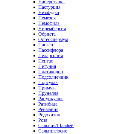
Наперстянка
Настурция
Незабудка
Немезия
Немофила
Нирембергия
Обриета
Остеоспермум
Паслён
Пассифлора
Пеларгония
Пентас
Петуния
Платикодон
Подсолнечник
Портулак
Примула
Прунелла
Ранункулюс
Ратибида
Реймания
Родохитон
Роза
Сальвия/Шалфей
Сальпиглосис