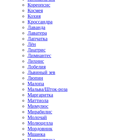
Кореопсис
Космея
Кохия
Кроссандра
Лаванда
Лаватера
Лапчатка
Лён
Лиатрис
Лимнантес
Лихнис
Лобелия
Львиный зев
Люпин
Малопа
Мальва/Шток-роза
Маргаритка
Маттиола
Мимулюс
Мирабилис
Молочай
Молюцелла
Мордовник
Мшанка
Наперстянка