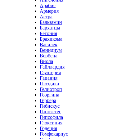
Арабис
Армерия
Астра
Бальзамин
Бархатцы
Бегония
Брахикома
Василек
Венидиум
Вербена
Виола
Гайллардия
Гаултерия
Гацания
Гвоздика
Гелиотроп
Георгина
Гербера
Гибискус
Гипоэстес
Гипсофила
Глоксиния
Годеция
Гомфокарпус