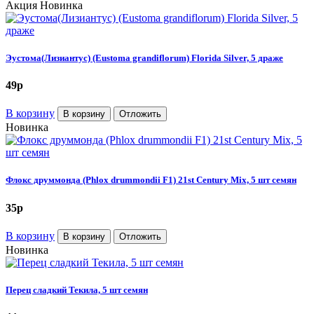
Акция
Новинка
Эустома(Лизиантус) (Eustoma grandiflorum) Florida Silver, 5 драже
49
p
В корзину
В корзину
Отложить
Новинка
Флокс друммонда (Phlox drummondii F1) 21st Century Mix, 5 шт семян
35
p
В корзину
В корзину
Отложить
Новинка
Перец сладкий Текила, 5 шт семян