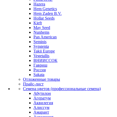
Hazera
Hem Genetics
Hem Zaden B.V.
Hollar Seeds
Kieft
May Seed
Nunhems
Pan American
Seminis
Syngenta
Takii Europe
Vegetallis
ВНИИССОК
Гавриш
Россия
Sakata
Отложенные товары
Прайс-лист
Семена цветов (профессиональные семена)
Абутилон
Агератум
Аквилегия
Алиссум
Амарант
Ангелония