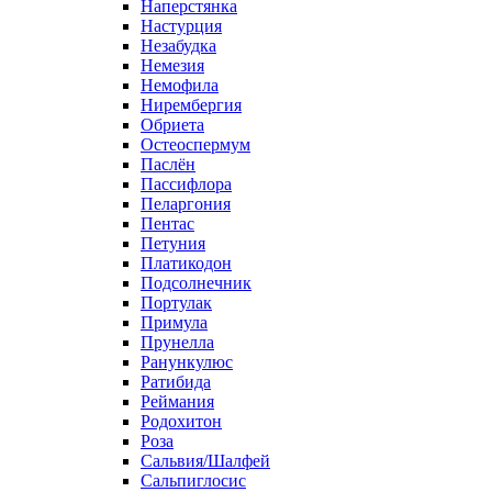
Наперстянка
Настурция
Незабудка
Немезия
Немофила
Нирембергия
Обриета
Остеоспермум
Паслён
Пассифлора
Пеларгония
Пентас
Петуния
Платикодон
Подсолнечник
Портулак
Примула
Прунелла
Ранункулюс
Ратибида
Реймания
Родохитон
Роза
Сальвия/Шалфей
Сальпиглосис