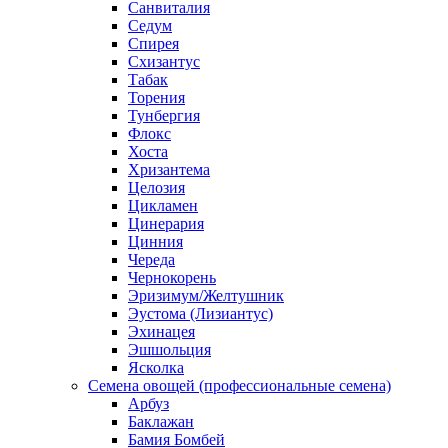
Санвиталия
Седум
Спирея
Схизантус
Табак
Торения
Тунбергия
Флокс
Хоста
Хризантема
Целозия
Цикламен
Цинерария
Цинния
Череда
Чернокорень
Эризимум/Желтушник
Эустома (Лизиантус)
Эхинацея
Эшшольция
Ясколка
Семена овощей (профессиональные семена)
Арбуз
Баклажан
Бамия Бомбей