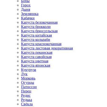
Бобы
Горох
Дыня
Земляника
Кабачки
Капуста белокочанная
Капуста брокколи
Капуста брюссельская
Капуста китайская
Капуста кольраби
Капуста краснокочанная
Капуста листовая декоративная
Капуста пекинская
Капуста савойская
Капуста цветная
Капуста японская
Кукуруза
Лук
Морковь
Огурцы
Патиссон
Перец
Редис
Редька
Свёкла