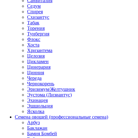
Санвиталия
Седум
Спирея
Схизантус
Табак
Торения
Тунбергия
Флокс
Хоста
Хризантема
Целозия
Цикламен
Цинерария
Цинния
Череда
Чернокорень
Эризимум/Желтушник
Эустома (Лизиантус)
Эхинацея
Эшшольция
Ясколка
Семена овощей (профессиональные семена)
Арбуз
Баклажан
Бамия Бомбей