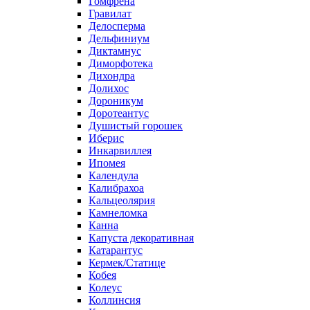
Гомфрена
Гравилат
Делосперма
Дельфиниум
Диктамнус
Диморфотека
Дихондра
Долихос
Дороникум
Доротеантус
Душистый горошек
Иберис
Инкарвиллея
Ипомея
Календула
Калибрахоа
Кальцеолярия
Камнеломка
Канна
Капуста декоративная
Катарантус
Кермек/Статице
Кобея
Колеус
Коллинсия