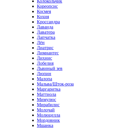
Колокольчик
Кореопсис
Космея
Кохия
Кроссандра
Лаванда
Лаватера
Лапчатка
Лён
Лиатрис
Лимнантес
Лихнис
Лобелия
Львиный зев
Люпин
Малопа
Мальва/Шток-роза
Маргаритка
Маттиола
Мимулюс
Мирабилис
Молочай
Молюцелла
Мордовник
Мшанка