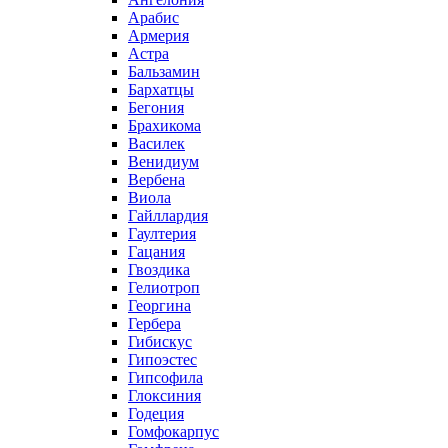
Арабис
Армерия
Астра
Бальзамин
Бархатцы
Бегония
Брахикома
Василек
Венидиум
Вербена
Виола
Гайллардия
Гаултерия
Гацания
Гвоздика
Гелиотроп
Георгина
Гербера
Гибискус
Гипоэстес
Гипсофила
Глоксиния
Годеция
Гомфокарпус