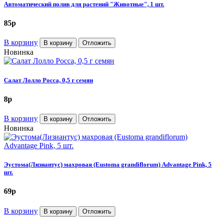
Автоматический полив для растений "Животные", 1 шт.
85
p
В корзину
В корзину
Отложить
Новинка
Салат Лолло Росса, 0,5 г семян
8
p
В корзину
В корзину
Отложить
Новинка
Эустома(Лизиантус) махровая (Eustoma grandiflorum) Advantage Pink, 5
шт.
69
p
В корзину
В корзину
Отложить