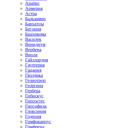
Арабис
Армерия
Астра
Бальзамин
Бархатцы
Бегония
Брахикома
Василек
Венидиум
Вербена
Виола
Гайллардия
Гаултерия
Гацания
Гвоздика
Гелиотроп
Георгина
Гербера
Гибискус
Гипоэстес
Гипсофила
Глоксиния
Годеция
Гомфокарпус
Гомфрена