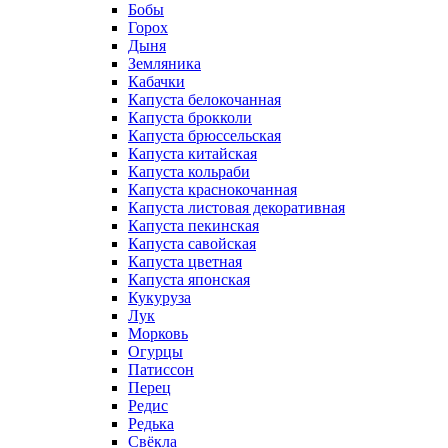
Бобы
Горох
Дыня
Земляника
Кабачки
Капуста белокочанная
Капуста брокколи
Капуста брюссельская
Капуста китайская
Капуста кольраби
Капуста краснокочанная
Капуста листовая декоративная
Капуста пекинская
Капуста савойская
Капуста цветная
Капуста японская
Кукуруза
Лук
Морковь
Огурцы
Патиссон
Перец
Редис
Редька
Свёкла