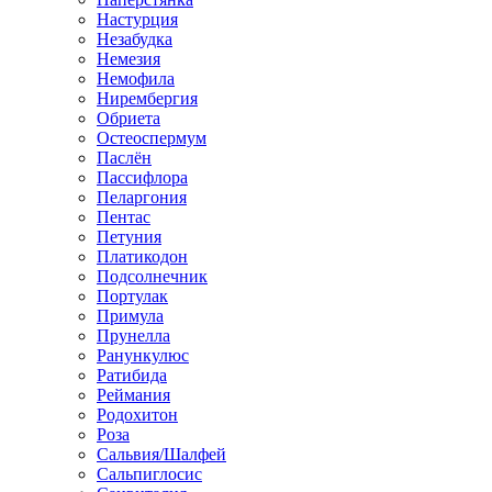
Настурция
Незабудка
Немезия
Немофила
Нирембергия
Обриета
Остеоспермум
Паслён
Пассифлора
Пеларгония
Пентас
Петуния
Платикодон
Подсолнечник
Портулак
Примула
Прунелла
Ранункулюс
Ратибида
Реймания
Родохитон
Роза
Сальвия/Шалфей
Сальпиглосис