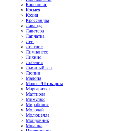
Кореопсис
Космея
Кохия
Кроссандра
Лаванда
Лаватера
Лапчатка
Лён
Лиатрис
Лимнантес
Лихнис
Лобелия
Львиный зев
Люпин
Малопа
Мальва/Шток-роза
Маргаритка
Маттиола
Мимулюс
Мирабилис
Молочай
Молюцелла
Мордовник
Мшанка
Наперстянка