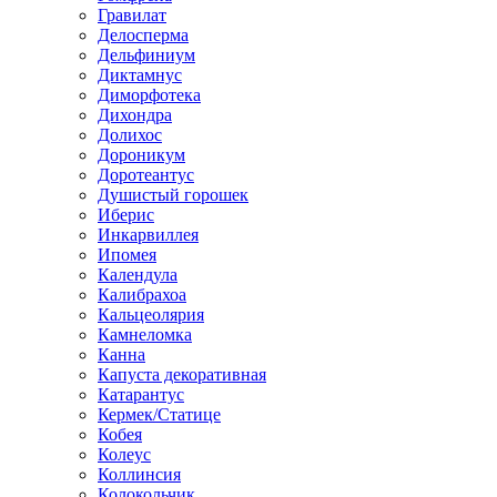
Гравилат
Делосперма
Дельфиниум
Диктамнус
Диморфотека
Дихондра
Долихос
Дороникум
Доротеантус
Душистый горошек
Иберис
Инкарвиллея
Ипомея
Календула
Калибрахоа
Кальцеолярия
Камнеломка
Канна
Капуста декоративная
Катарантус
Кермек/Статице
Кобея
Колеус
Коллинсия
Колокольчик