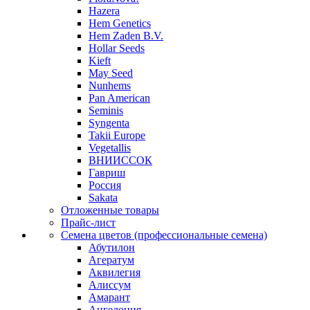
Hazera
Hem Genetics
Hem Zaden B.V.
Hollar Seeds
Kieft
May Seed
Nunhems
Pan American
Seminis
Syngenta
Takii Europe
Vegetallis
ВНИИССОК
Гавриш
Россия
Sakata
Отложенные товары
Прайс-лист
Семена цветов (профессиональные семена)
Абутилон
Агератум
Аквилегия
Алиссум
Амарант
Ангелония