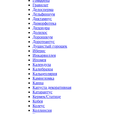
Гомфрена
Гравилат
Делосперма
Дельфиниум
Диктамнус
Диморфотека
Дихондра
Долихос
Дороникум
Доротеантус
Душистый горошек
Иберис
Инкарвиллея
Ипомея
Календула
Калибрахоа
Кальцеолярия
Камнеломка
Канна
Капуста декоративная
Катарантус
Кермек/Статице
Кобея
Колеус
Коллинсия