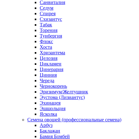
Санвиталия
Седум
Спирея
Схизантус
Табак
Торения
Тунбергия
Флокс
Хоста
Хризантема
Целозия
Цикламен
Цинерария
Цинния
Череда
Чернокорень
Эризимум/Желтушник
Эустома (Лизиантус)
Эхинацея
Эшшольция
Ясколка
Семена овощей (профессиональные семена)
Арбуз
Баклажан
Бамия Бомбей