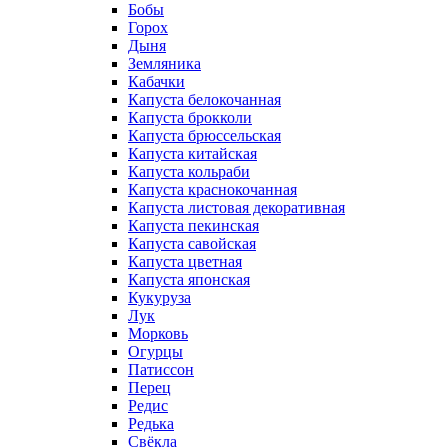
Бобы
Горох
Дыня
Земляника
Кабачки
Капуста белокочанная
Капуста брокколи
Капуста брюссельская
Капуста китайская
Капуста кольраби
Капуста краснокочанная
Капуста листовая декоративная
Капуста пекинская
Капуста савойская
Капуста цветная
Капуста японская
Кукуруза
Лук
Морковь
Огурцы
Патиссон
Перец
Редис
Редька
Свёкла