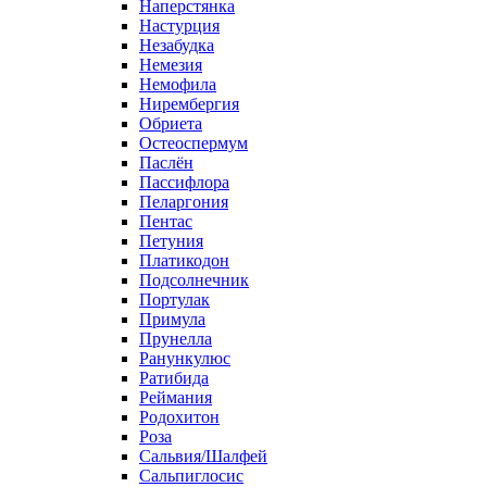
Наперстянка
Настурция
Незабудка
Немезия
Немофила
Нирембергия
Обриета
Остеоспермум
Паслён
Пассифлора
Пеларгония
Пентас
Петуния
Платикодон
Подсолнечник
Портулак
Примула
Прунелла
Ранункулюс
Ратибида
Реймания
Родохитон
Роза
Сальвия/Шалфей
Сальпиглосис