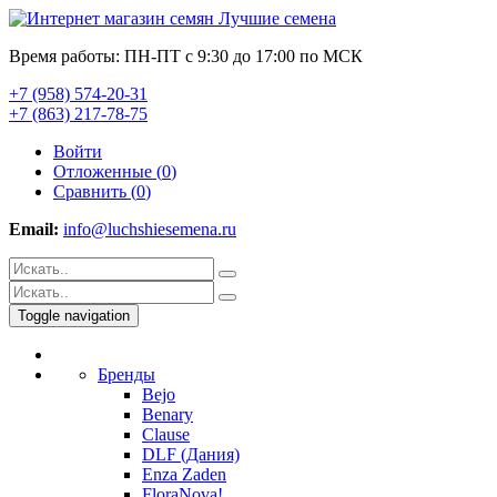
Время работы: ПН-ПТ с 9:30 до 17:00 по МСК
+7 (958) 574-20-31
+7 (863) 217-78-75
Войти
Отложенные (
0
)
Сравнить (
0
)
Email:
info@luchshiesemena.ru
Toggle navigation
Бренды
Bejo
Benary
Clause
DLF (Дания)
Enza Zaden
FloraNova!