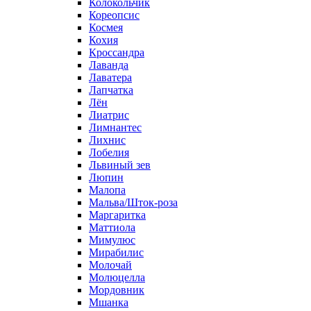
Колокольчик
Кореопсис
Космея
Кохия
Кроссандра
Лаванда
Лаватера
Лапчатка
Лён
Лиатрис
Лимнантес
Лихнис
Лобелия
Львиный зев
Люпин
Малопа
Мальва/Шток-роза
Маргаритка
Маттиола
Мимулюс
Мирабилис
Молочай
Молюцелла
Мордовник
Мшанка