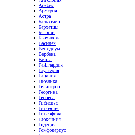
Арабис
Армерия
Астра
Бальзамин
Бархатцы
Бегония
Брахикома
Василек
Венидиум
Вербена
Виола
Гайллардия
Гаултерия
Гацания
Гвоздика
Гелиотроп
Георгина
Гербера
Гибискус
Гипоэстес
Гипсофила
Глоксиния
Годеция
Гомфокарпус