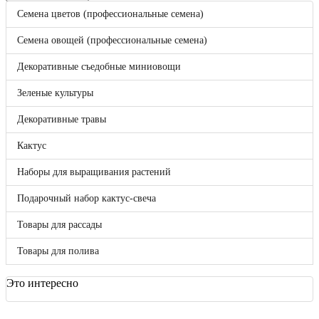
Корзина
0
Семена цветов (профессиональные семена)
Бренды
Bejo
Семена овощей (профессиональные семена)
Benary
Clause
Декоративные съедобные миниовощи
DLF (Дания)
Enza Zaden
Зеленые культуры
FloraNova!
Hazera
Декоративные травы
Hem Genetics
Hem Zaden B.V.
Кактус
Hollar Seeds
Kieft
Наборы для выращивания растений
May Seed
Nunhems
Подарочный набор кактус-свеча
Pan American
Seminis
Товары для рассады
Syngenta
Takii Europe
Товары для полива
Vegetallis
ВНИИССОК
Гавриш
Это интересно
Россия
Sakata
Отложенные товары