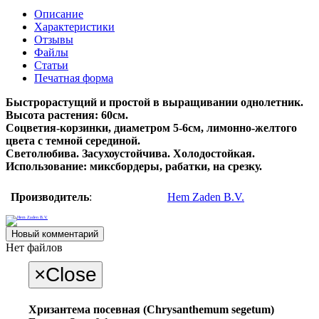
Описание
Характеристики
Отзывы
Файлы
Статьи
Печатная форма
Доставка
Быстрорастущий и простой в выращивании однолетник.
Способы оплаты
Высота растения: 60см.
Скидки
Соцветия-корзинки, диаметром 5-6см, лимонно-желтого
Выращивание семян
цвета с темной серединой.
Контакты
Светолюбива. Засухоустойчива. Холодостойкая.
Новости
Использование: миксбордеры, рабатки, на срезку.
Производитель
:
Hem Zaden B.V.
Новый комментарий
Нет файлов
×
Close
Хризантема посевная (Chrysanthemum segetum)