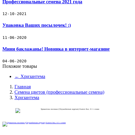
Профессиональные семена 2021 года
Прайс-лист
Семена цветов (профессиональные семена)
12-10-2021
Упаковка Ваших посылочек! :)
Семена овощей (профессиональные семена)
11-06-2020
Декоративные съедобные миниовощи
Мини баклажаны! Новинка в интернет-магазине
Зеленые культуры
04-06-2020
Декоративные травы
Похожие товары
←
Хризантема
Кактус
Главная
Наборы для выращивания растений
Семена цветов (профессиональные семена)
Хризантема
Подарочный набор кактус-свеча
Товары для рассады
Товары для полива