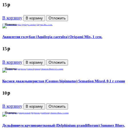
p
15
В корзину
В корзину
Отложить
Новинка
Аквилегия голубая (Aquilegia caerulea) Origami Mix, 1 сем.
p
15
В корзину
В корзину
Отложить
Новинка
Космея дваждыперистая (Cosmos bipinnatus) Sensation Mixed, 0,1 г семян
p
10
В корзину
В корзину
Отложить
Новинка
Дельфиниум крупноцветковый (Delphinium grandiflorum) Summer Blues,