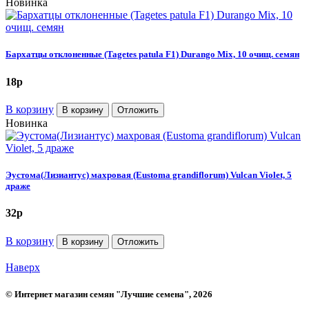
Новинка
Бархатцы отклоненные (Tagetes patula F1) Durango Mix, 10 очищ. семян
18
p
В корзину
В корзину
Отложить
Новинка
Эустома(Лизиантус) махровая (Eustoma grandiflorum) Vulcan Violet, 5
драже
32
p
В корзину
В корзину
Отложить
Наверх
©
Интернет магазин семян "Лучшие семена"
, 2026