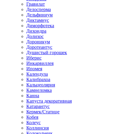
Гравилат
Делосперма
Дельфиниум
Диктамнус
Диморфотека
Дихондра
Долихос
Дороникум
Доротеантус
Душистый горошек
Иберис
Инкарвиллея
Ипомея
Календула
Калибрахоа
Кальцеолярия
Камнеломка
Канна
Капуста декоративная
Катарантус
Кермек/Статице
Кобея
Колеус
Коллинсия
Колокольчик