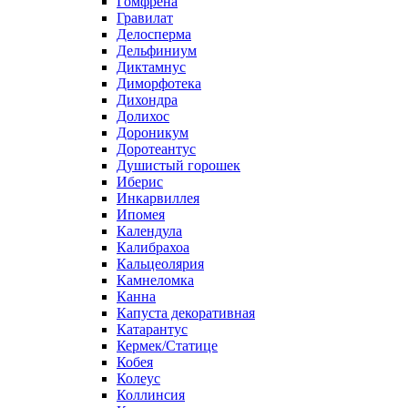
Гомфрена
Гравилат
Делосперма
Дельфиниум
Диктамнус
Диморфотека
Дихондра
Долихос
Дороникум
Доротеантус
Душистый горошек
Иберис
Инкарвиллея
Ипомея
Календула
Калибрахоа
Кальцеолярия
Камнеломка
Канна
Капуста декоративная
Катарантус
Кермек/Статице
Кобея
Колеус
Коллинсия