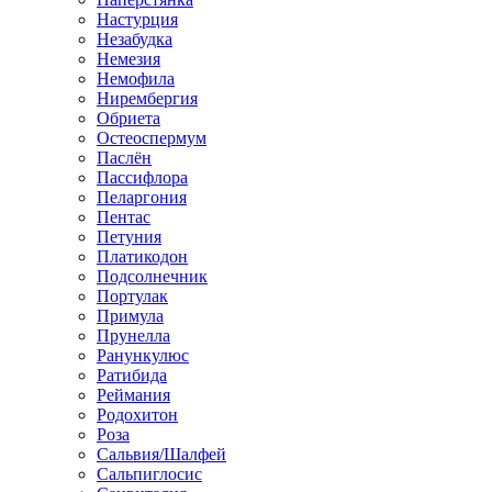
Настурция
Незабудка
Немезия
Немофила
Нирембергия
Обриета
Остеоспермум
Паслён
Пассифлора
Пеларгония
Пентас
Петуния
Платикодон
Подсолнечник
Портулак
Примула
Прунелла
Ранункулюс
Ратибида
Реймания
Родохитон
Роза
Сальвия/Шалфей
Сальпиглосис