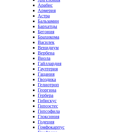
Арабис
Армерия
Астра
Бальзамин
Бархатцы
Бегония
Брахикома
Василек
Венидиум
Вербена
Виола
Гайллардия
Гаултерия
Гацания
Гвоздика
Гелиотроп
Георгина
Гербера
Гибискус
Гипоэстес
Гипсофила
Глоксиния
Годеция
Гомфокарпус