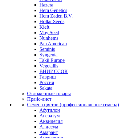
Hazera
Hem Genetics
Hem Zaden B.V.
Hollar Seeds
Kieft
May Seed
Nunhems
Pan American
Seminis
Syngenta
Takii Europe
Vegetallis
ВНИИССОК
Гавриш
Россия
Sakata
Отложенные товары
Прайс-лист
Семена цветов (профессиональные семена)
Абутилон
Агератум
Аквилегия
Алиссум
Амарант
Ангелония