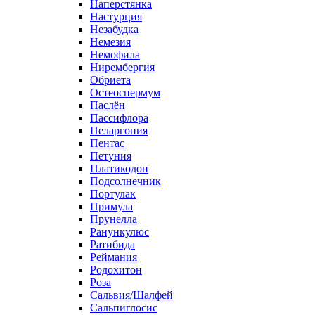
Наперстянка
Настурция
Незабудка
Немезия
Немофила
Нирембергия
Обриета
Остеоспермум
Паслён
Пассифлора
Пеларгония
Пентас
Петуния
Платикодон
Подсолнечник
Портулак
Примула
Прунелла
Ранункулюс
Ратибида
Реймания
Родохитон
Роза
Сальвия/Шалфей
Сальпиглосис