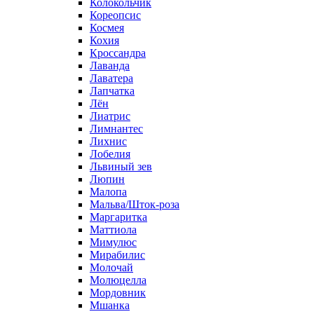
Колокольчик
Кореопсис
Космея
Кохия
Кроссандра
Лаванда
Лаватера
Лапчатка
Лён
Лиатрис
Лимнантес
Лихнис
Лобелия
Львиный зев
Люпин
Малопа
Мальва/Шток-роза
Маргаритка
Маттиола
Мимулюс
Мирабилис
Молочай
Молюцелла
Мордовник
Мшанка