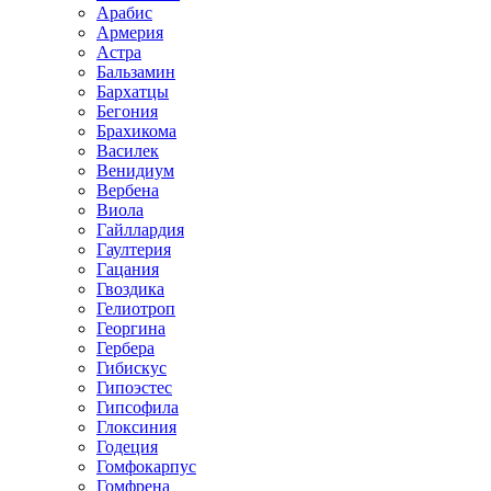
Арабис
Армерия
Астра
Бальзамин
Бархатцы
Бегония
Брахикома
Василек
Венидиум
Вербена
Виола
Гайллардия
Гаултерия
Гацания
Гвоздика
Гелиотроп
Георгина
Гербера
Гибискус
Гипоэстес
Гипсофила
Глоксиния
Годеция
Гомфокарпус
Гомфрена