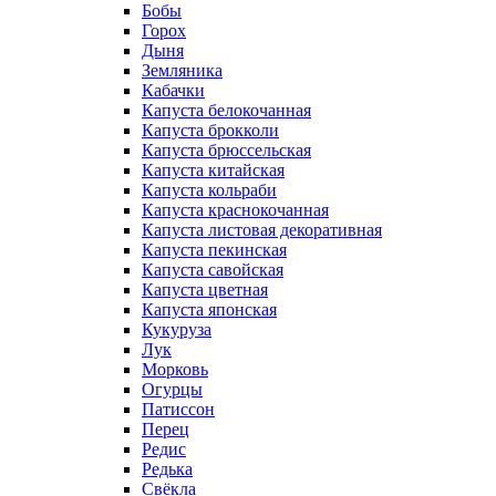
Бобы
Горох
Дыня
Земляника
Кабачки
Капуста белокочанная
Капуста брокколи
Капуста брюссельская
Капуста китайская
Капуста кольраби
Капуста краснокочанная
Капуста листовая декоративная
Капуста пекинская
Капуста савойская
Капуста цветная
Капуста японская
Кукуруза
Лук
Морковь
Огурцы
Патиссон
Перец
Редис
Редька
Свёкла