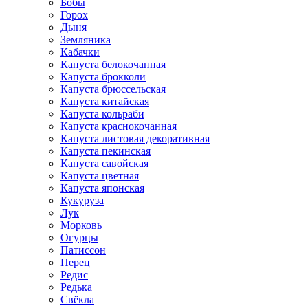
Бобы
Горох
Дыня
Земляника
Кабачки
Капуста белокочанная
Капуста брокколи
Капуста брюссельская
Капуста китайская
Капуста кольраби
Капуста краснокочанная
Капуста листовая декоративная
Капуста пекинская
Капуста савойская
Капуста цветная
Капуста японская
Кукуруза
Лук
Морковь
Огурцы
Патиссон
Перец
Редис
Редька
Свёкла