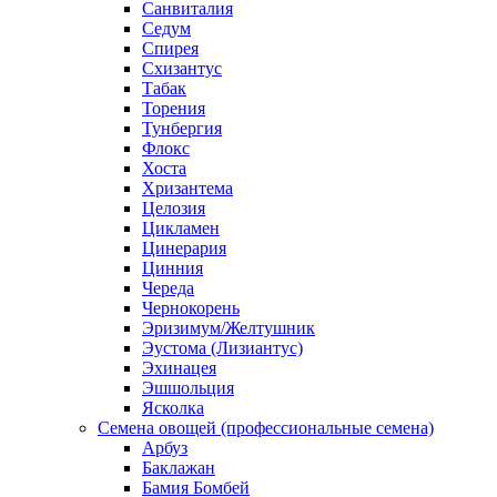
Санвиталия
Седум
Спирея
Схизантус
Табак
Торения
Тунбергия
Флокс
Хоста
Хризантема
Целозия
Цикламен
Цинерария
Цинния
Череда
Чернокорень
Эризимум/Желтушник
Эустома (Лизиантус)
Эхинацея
Эшшольция
Ясколка
Семена овощей (профессиональные семена)
Арбуз
Баклажан
Бамия Бомбей