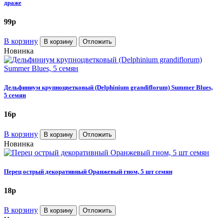
драже
99
p
В корзину
В корзину
Отложить
Новинка
Дельфиниум крупноцветковый (Delphinium grandiflorum) Summer Blues,
5 семян
16
p
В корзину
В корзину
Отложить
Новинка
Перец острый декоративный Оранжевый гном, 5 шт семян
18
p
В корзину
В корзину
Отложить