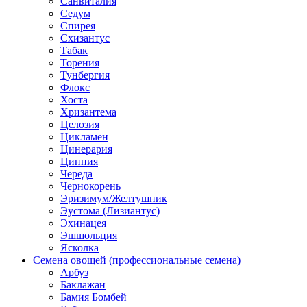
Санвиталия
Седум
Спирея
Схизантус
Табак
Торения
Тунбергия
Флокс
Хоста
Хризантема
Целозия
Цикламен
Цинерария
Цинния
Череда
Чернокорень
Эризимум/Желтушник
Эустома (Лизиантус)
Эхинацея
Эшшольция
Ясколка
Семена овощей (профессиональные семена)
Арбуз
Баклажан
Бамия Бомбей