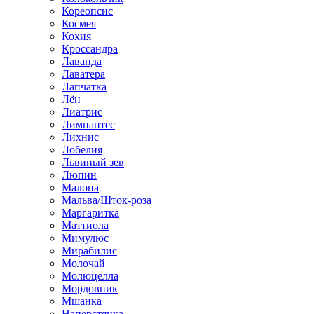
Кореопсис
Космея
Кохия
Кроссандра
Лаванда
Лаватера
Лапчатка
Лён
Лиатрис
Лимнантес
Лихнис
Лобелия
Львиный зев
Люпин
Малопа
Мальва/Шток-роза
Маргаритка
Маттиола
Мимулюс
Мирабилис
Молочай
Молюцелла
Мордовник
Мшанка
Наперстянка