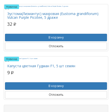
Новинка
Эустома(Лизиантус) махровая (Eustoma grandiflorum)
Vulcan Purple Picotee, 5 драже
32
p
В корзину
Отложить
Новинка
Капуста цветная Гудман F1, 5 шт семян
9
p
В корзину
Отложить