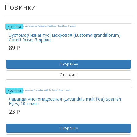
Новинки
Новинка
Эустома(Лизиантус) махровая (Eustoma grandiflorum)
Corelli Rose, 5 драже
89
p
В корзину
Отложить
Новинка
Лаванда многонадрезная (Lavandula multifida) Spanish
Eyes, 10 семян
23
p
В корзину