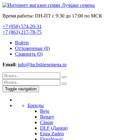
Время работы: ПН-ПТ с 9:30 до 17:00 по МСК
+7 (958) 574-20-31
+7 (863) 217-78-75
Войти
Отложенные (
0
)
Сравнить (
0
)
Email:
info@luchshiesemena.ru
Toggle navigation
Бренды
Bejo
Benary
Clause
DLF (Дания)
Enza Zaden
FloraNova!