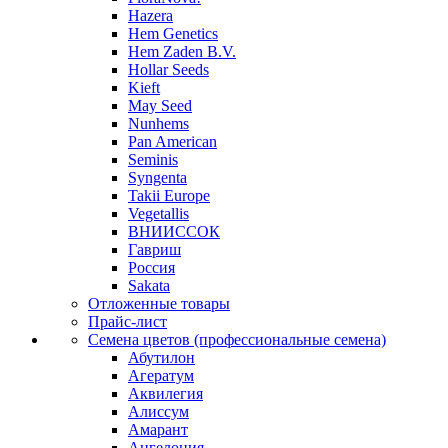
Hazera
Hem Genetics
Hem Zaden B.V.
Hollar Seeds
Kieft
May Seed
Nunhems
Pan American
Seminis
Syngenta
Takii Europe
Vegetallis
ВНИИССОК
Гавриш
Россия
Sakata
Отложенные товары
Прайс-лист
Семена цветов (профессиональные семена)
Абутилон
Агератум
Аквилегия
Алиссум
Амарант
Ангелония