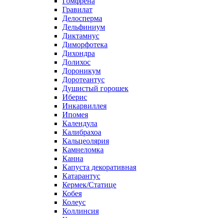
Гомфрена
Гравилат
Делосперма
Дельфиниум
Диктамнус
Диморфотека
Дихондра
Долихос
Дороникум
Доротеантус
Душистый горошек
Иберис
Инкарвиллея
Ипомея
Календула
Калибрахоа
Кальцеолярия
Камнеломка
Канна
Капуста декоративная
Катарантус
Кермек/Статице
Кобея
Колеус
Коллинсия