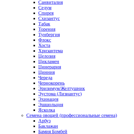
Санвиталия
Седум
Спирея
Схизантус
Табак
Торения
Тунбергия
Флокс
Хоста
Хризантема
Целозия
Цикламен
Цинерария
Цинния
Череда
Чернокорень
Эризимум/Желтушник
Эустома (Лизиантус)
Эхинацея
Эшшольция
Ясколка
Семена овощей (профессиональные семена)
Арбуз
Баклажан
Бамия Бомбей