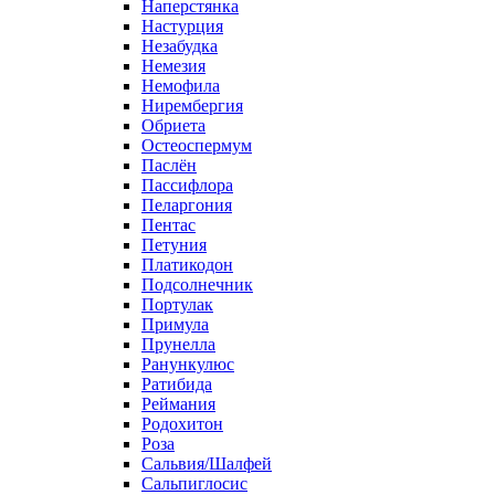
Наперстянка
Настурция
Незабудка
Немезия
Немофила
Нирембергия
Обриета
Остеоспермум
Паслён
Пассифлора
Пеларгония
Пентас
Петуния
Платикодон
Подсолнечник
Портулак
Примула
Прунелла
Ранункулюс
Ратибида
Реймания
Родохитон
Роза
Сальвия/Шалфей
Сальпиглосис