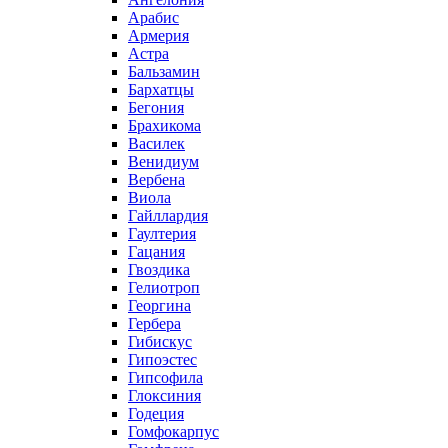
Арабис
Армерия
Астра
Бальзамин
Бархатцы
Бегония
Брахикома
Василек
Венидиум
Вербена
Виола
Гайллардия
Гаултерия
Гацания
Гвоздика
Гелиотроп
Георгина
Гербера
Гибискус
Гипоэстес
Гипсофила
Глоксиния
Годеция
Гомфокарпус