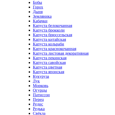
Бобы
Горох
Дыня
Земляника
Кабачки
Капуста белокочанная
Капуста брокколи
Капуста брюссельская
Капуста китайская
Капуста кольраби
Капуста краснокочанная
Капуста листовая декоративная
Капуста пекинская
Капуста савойская
Капуста цветная
Капуста японская
Кукуруза
Лук
Морковь
Огурцы
Патиссон
Перец
Редис
Редька
Свёкла