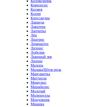
Колокольчик
Кореопсис
Космея
Кохия
Кроссандра
Лаванда
Лаватера
Лапчатка
Лён
Лиатрис
Лимнантес
Лихнис
Лобелия
Львиный зев
Люпин
Малопа
Мальва/Шток-роза
Маргаритка
Маттиола
Мимулюс
Мирабилис
Молочай
Молюцелла
Мордовник
Мшанка