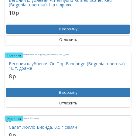
Бегония клубневая Amerihybrid Ruffled Scarlet Red
(Begonia tuberosa) 1 шт. драже
10
p
В корзину
Отложить
Новинка
Бегония клубневая On Top Fandango (Begonia tuberosa)
1шт. драже
8
p
В корзину
Отложить
Новинка
Салат Лолло Бионда, 0,5 г семян
8
p