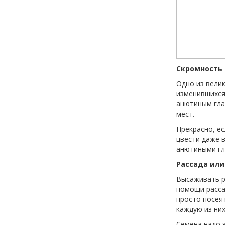
Скромность 
Одно из вели
изменившихся
анютиным гла
мест.
Прекрасно, ес
цвести даже 
анютиными гл
Рассада или
Высаживать р
помощи расса
просто посеят
каждую из ни
Семена надо 