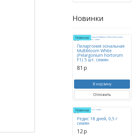
Новинки
Новинка
Пеларгония зональная
Multibloom White
(Pelargonium hortorum
F1) 5 шт. семян
81
p
В корзину
Отложить
Новинка
Редис 18 дней, 0,5 г
семян
12
p