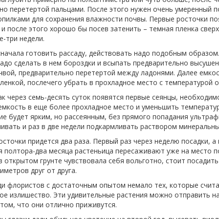
но перетертой пальцами. После этого нужен очень умеренный п
опилками для сохранения влажности почвы. Первые росточки по
и после этого хорошо бы посев затенить – темная пленка сверх
е-три недели.
сначала готовить рассаду, действовать надо подобным образом
надо сделать в нем бороздки и всыпать предварительно высушен
чвой, предварительно перетертой между ладонями. Далее емко
ленкой, послечего убрать в прохладное место с температурой о
ак через семь-десять суток появятся первые сеянцы, необходим
емкость в еще более прохладное место и уменьшить температуру
ие будет ярким, но рассеянным, без прямого попадания ультраф
ливать и раз в две недели подкармливать раствором минеральны
сточки придется два раза. Первый раз через неделю посадки, а
тя полтора-два месяца растеньица пересаживают уже на место п
в открытом грунте чувствовала себя вольготно, стоит посадить
иметров друг от друга.
ди флористов с достаточным опытом немало тех, которые счита
ое излишество. Эти удивительные растения можно отправить на
 том, что они отлично приживутся.