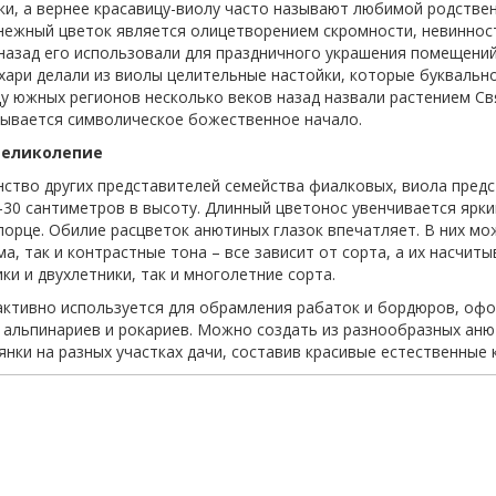
ки, а вернее красавицу-виолу часто называют любимой родстве
нежный цветок является олицетворением скромности, невинност
назад его использовали для праздничного украшения помещений,
ахари делали из виолы целительные настойки, которые буквальн
у южных регионов несколько веков назад назвали растением Св
сывается символическое божественное начало.
великолепие
нство других представителей семейства фиалковых, виола пред
5-30 сантиметров в высоту. Длинный цветонос увенчивается ярк
орце. Обилие расцветок анютиных глазок впечатляет. В них мо
а, так и контрастные тона – все зависит от сорта, а их насчит
ки и двухлетники, так и многолетние сорта.
активно используется для обрамления рабаток и бордюров, офо
 альпинариев и рокариев. Можно создать из разнообразных аню
нки на разных участках дачи, составив красивые естественные 