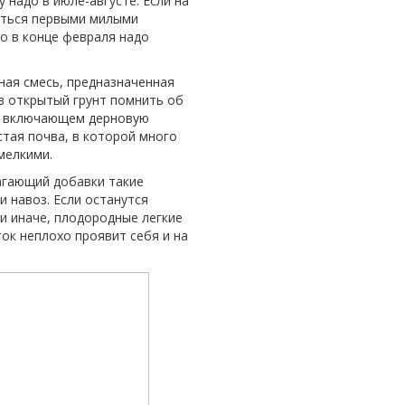
 надо в июле-августе. Если на
аться первыми милыми
но в конце февраля надо
ная смесь, предназначенная
в открытый грунт помнить об
а, включающем дерновую
стая почва, в которой много
мелкими.
агающий добавки такие
и навоз. Если останутся
ли иначе, плодородные легкие
ок неплохо проявит себя и на