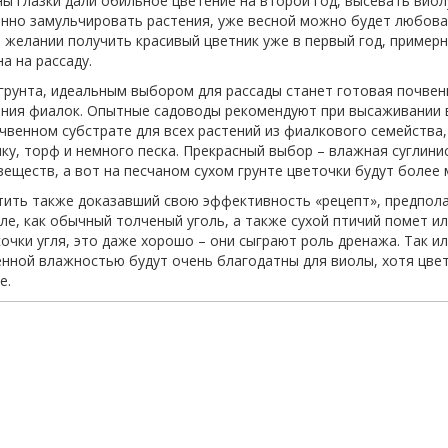
 глазки дали обильное цветение на второй год, высевать виолу
енно замульчировать растения, уже весной можно будет любов
и желании получить красивый цветник уже в первый год, пример
а на рассаду.
 грунта, идеальным выбором для рассады станет готовая почвен
ния фиалок. Опытные садоводы рекомендуют при высаживании 
чвенном субстрате для всех растений из фиалкового семейств
ку, торф и немного песка. Прекрасный выбор – влажная суглини
еществ, а вот на песчаном сухом грунте цветочки будут более 
ить также доказавший свою эффективность «рецепт», предпол
ле, как обычный толченый уголь, а также сухой птичий помет ил
очки угля, это даже хорошо – они сыграют роль дренажа. Так и
енной влажностью будут очень благодатны для виолы, хотя цвет
е.