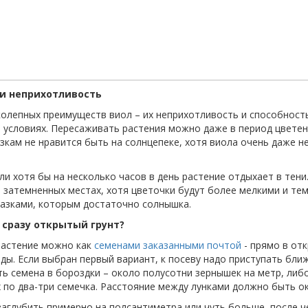
и неприхотливость
колепных преимуществ виол – их неприхотливость и способност
 условиях. Пересаживать растения можно даже в период цветен
зкам не нравится быть на солнцепеке, хотя виола очень даже н
ли хотя бы на несколько часов в день растение отдыхает в тени
в затемненных местах, хотя цветочки будут более мелкими и те
азками, которым достаточно солнышка.
 сразу открытый грунт?
астение можно как
семенами заказанными почтой
- прямо в отк
ды. Если выбран первый вариант, к посеву надо приступать бли
ь семена в бороздки – около полусотни зернышек на метр, либо
х по два-три семечка. Расстояние между лунками должно быть о
заглубить примерно на полсантиметра или чуть больше, после ч