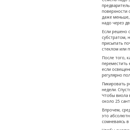
предваритель
поверхности 
даже меньше, 
надо через дв
Если решено 
субстратом, 
присыпать по
стеклом или п
После того, к
переместить 
если освещен
регулярно по
Пикировать ро
недели. Спус
Чтобы виола 
около 25 сант
Впрочем, сре
это абсолютн
сомневаясь в