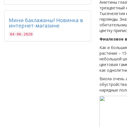
Анютины глаз
трехцветный 
Тысячелетия 
гирлянды. Зн
Мини баклажаны! Новинка в
интернет-магазине
обитательниц
цветку припи
04-06-2020
Фиалковое 
Как и больши
растение – 1
небольшой шп
цветовая гамм
как однолетни
Виола очень 
обустройства
нарядные поля