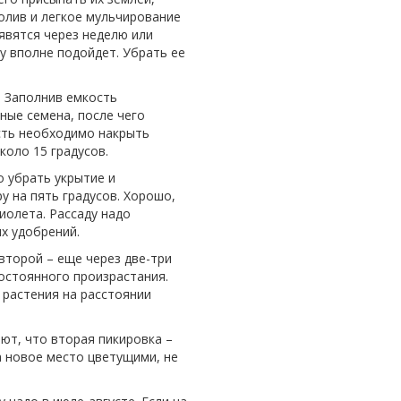
олив и легкое мульчирование
явятся через неделю или
у вполне подойдет. Убрать ее
.
Заполнив емкость
ные семена, после чего
сть необходимо накрыть
коло 15 градусов.
о убрать укрытие и
 на пять градусов. Хорошо,
иолета. Рассаду надо
х удобрений.
 второй – еще через две-три
остоянного произрастания.
 растения на расстоянии
ют, что вторая пикировка –
 новое место цветущими, не