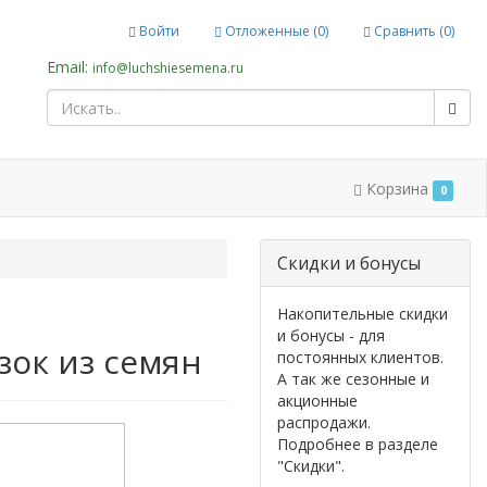
Войти
Отложенные (
0
)
Сравнить (
0
)
Email:
info@luchshiesemena.ru
Корзина
0
Cкидки и бонусы
Накопительные скидки
и бонусы - для
ок из семян
постоянных клиентов.
А так же сезонные и
акционные
распродажи.
Подробнее в разделе
"Скидки".