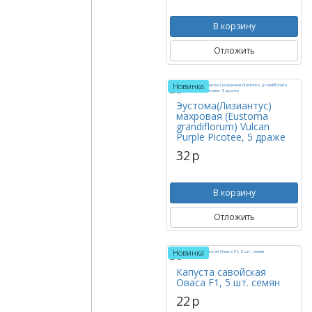
В корзину
Отложить
Новинка
Эустома(Лизиантус)
махровая (Eustoma
grandiflorum) Vulcan
Purple Picotee, 5 драже
32
p
В корзину
Отложить
Новинка
Капуста савойская
Оваса F1, 5 шт. семян
22
p