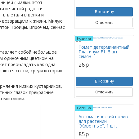
нницей фиалки. Этот
и и чистой радости.
В корзину
 вплетали в венки и
о возвращали к жизни. Милую
Отложить
ятой Троицы. Впрочем, сейчас
Новинка
Томат детерминантный
Платинум F1, 5 шт
ставляет собой небольшое
семян
им одиночным цветком на
26
p
жет преобладать как одна
ываются сотни, среди которых
В корзину
рмления низких кустарников,
тиных глазок прекрасные
Отложить
композиции.
Новинка
Автоматический полив
для растений
"Животные", 1 шт.
85
p