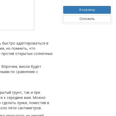
В корзину
Отложить
ь быстро адаптироваться в
ия, но помнить, что
е против открытых солнечных
. Впрочем, виола будет
мными по сравнению с
рытый грунт, так и при
же к середине мая. Можно
 сделать лунки, поместив в
коло пяти сантиметров.
его присыпать их землей,