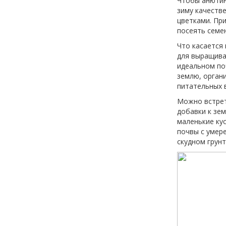
Чтобы анютины
зиму качеств
цветками. Пр
посеять семен
Что касается
для выращива
идеальном по
землю, органи
питательных в
Можно встрет
добавки к зем
маленькие кус
почвы с умер
скудном грунт