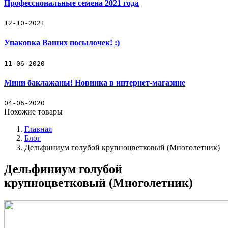
Профессиональные семена 2021 года
Прайс-лист
Семена цветов (профессиональные семена)
12-10-2021
Упаковка Ваших посылочек! :)
Семена овощей (профессиональные семена)
11-06-2020
Декоративные съедобные миниовощи
Мини баклажаны! Новинка в интернет-магазине
Зеленые культуры
04-06-2020
Декоративные травы
Похожие товары
Главная
Кактус
Блог
Дельфиниум голубой крупноцветковый (Многолетник)
Наборы для выращивания растений
Дельфиниум голубой
Подарочный набор кактус-свеча
крупноцветковый (Многолетник)
Товары для рассады
Товары для полива