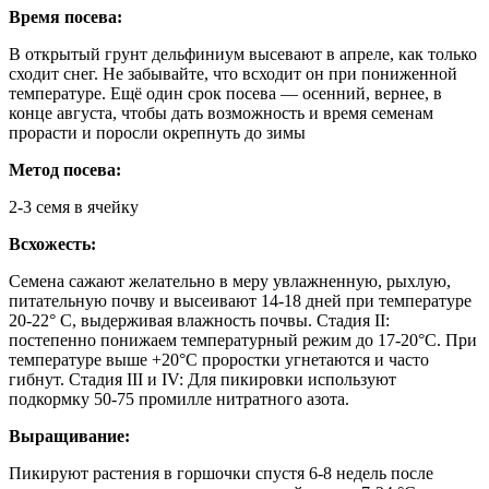
Время посева:
В открытый грунт дельфиниум высевают в апреле, как только
сходит снег. Не забывайте, что всходит он при пониженной
температуре. Ещё один срок посева — осенний, вернее, в
конце августа, чтобы дать возможность и время семенам
прорасти и поросли окрепнуть до зимы
Метод посева:
2-3 семя в ячейку
Всхожесть:
Семена сажают желательно в меру увлажненную, рыхлую,
питательную почву и высеивают 14-18 дней при температуре
20-22° C, выдерживая влажность почвы. Стадия II:
постепенно понижаем температурный режим до 17-20°C. При
температуре выше +20°С проростки угнетаются и часто
гибнут. Стадия III и IV: Для пикировки используют
подкормку 50-75 промилле нитратного азота.
Выращивание:
Пикируют растения в горшочки спустя 6-8 недель после