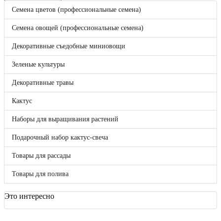
Корзина
0
Семена цветов (профессиональные семена)
Бренды
Bejo
Семена овощей (профессиональные семена)
Benary
Clause
Декоративные съедобные миниовощи
DLF (Дания)
Enza Zaden
Зеленые культуры
FloraNova!
Hazera
Декоративные травы
Hem Genetics
Hem Zaden B.V.
Кактус
Hollar Seeds
Kieft
Наборы для выращивания растений
May Seed
Nunhems
Подарочный набор кактус-свеча
Pan American
Seminis
Товары для рассады
Syngenta
Takii Europe
Товары для полива
Vegetallis
ВНИИССОК
Гавриш
Это интересно
Россия
Sakata
Отложенные товары