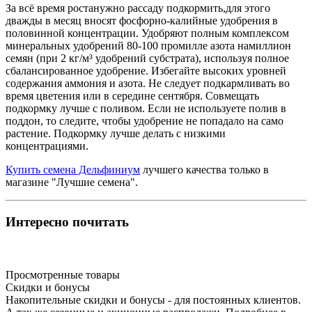
За всё время ростанужно рассаду подкормить,для этого
дважды в месяц вносят фосфорно-калийные удобрения в
половинной концентрации. Удобряют полным комплексом
минеральных удобрений 80-100 промилле азота намиллион
семян (при 2 кг/м³ удобрений субстрата), используя полное
сбалансированное удобрение. Избегайте высоких уровней
содержания аммония и азота. Не следует подкармливать во
время цветения или в середине сентября. Совмещать
подкормку лучше с поливом. Если не используете полив в
поддон, то следите, чтобы удобрение не попадало на само
растение. Подкормку лучше делать с низкими
концентрациями.
Купить семена Дельфиниум
лучшего качества только в
магазине "Лучшие семена".
Интересно почитать
Просмотренные товары
Cкидки и бонусы
Накопительные скидки и бонусы - для постоянных клиентов.