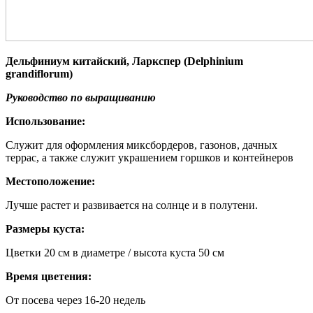
Дельфиниум китайский, Ларкспер (Delphinium
grandiflorum)
Доставка
Руководство по выращиванию
Способы оплаты
Скидки
Использование:
Выращивание семян
Контакты
Служит для оформления миксбордеров, газонов, дачных
Новости
террас, а также служит украшением горшков и контейнеров
Местоположение:
Лучше растет и развивается на солнце и в полутени.
Размеры куста:
Цветки 20 см в диаметре / высота куста 50 cм
Время цветения:
От посева через 16-20 недель