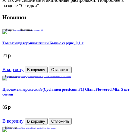
А так же сезонные и акционные распродажи. Подробнее в
разделе "Скидки".
Новинки
Акция
Новинка
Томат индетерминантный Бычье сердце, 0,1 г
p
21
В корзину
В корзину
Отложить
Новинка
Цикламен персидский (Cyclamen persicum F1) Giant Flowered Mix, 5 шт
семян
p
85
В корзину
В корзину
Отложить
Новинка