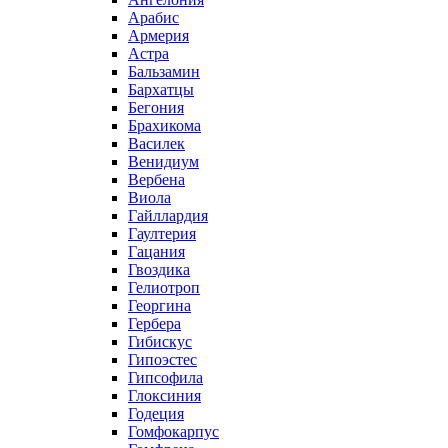
Арабис
Армерия
Астра
Бальзамин
Бархатцы
Бегония
Брахикома
Василек
Венидиум
Вербена
Виола
Гайллардия
Гаултерия
Гацания
Гвоздика
Гелиотроп
Георгина
Гербера
Гибискус
Гипоэстес
Гипсофила
Глоксиния
Годеция
Гомфокарпус