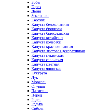
Бобы
Горох
Дыня
Земляника
Кабачки
Капуста белокочанная
Капуста брокколи
Капуста брюссельская
Капуста китайская
Капуста кольраби
Капуста краснокочанная
Капуста листовая декоративная
Капуста пекинская
Капуста савойская
Капуста цветная
Капуста японская
Кукуруза
Лук
Морковь
Огурцы
Патиссон
Перец
Редис
Редька
Свёкла