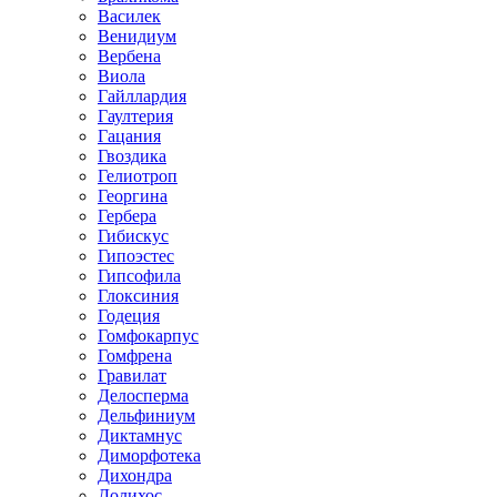
Василек
Венидиум
Вербена
Виола
Гайллардия
Гаултерия
Гацания
Гвоздика
Гелиотроп
Георгина
Гербера
Гибискус
Гипоэстес
Гипсофила
Глоксиния
Годеция
Гомфокарпус
Гомфрена
Гравилат
Делосперма
Дельфиниум
Диктамнус
Диморфотека
Дихондра
Долихос