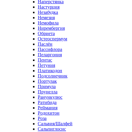
Наперстянка
Настурция
Незабудка
Немезия
Немофила
Нирембергия
Обриета
Остеоспермум
Паслён
Пассифлора
Пеларгония
Пентас
Петуния
Платикодон
Подсолнечник
Портулак
Примула
Прунелла
Ранункулюс
Ратибида
Реймания
Родохитон
Роза
Сальвия/Шалфей
Сальпиглосис