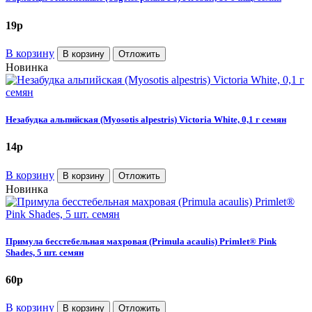
19
p
В корзину
В корзину
Отложить
Новинка
Незабудка альпийская (Myosotis alpestris) Victoria White, 0,1 г семян
14
p
В корзину
В корзину
Отложить
Новинка
Примула бесстебельная махровая (Primula acaulis) Primlet® Pink
Shades, 5 шт. семян
60
p
В корзину
В корзину
Отложить