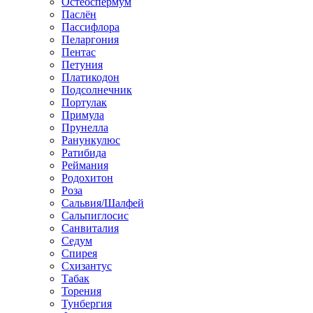
Остеоспермум
Паслён
Пассифлора
Пеларгония
Пентас
Петуния
Платикодон
Подсолнечник
Портулак
Примула
Прунелла
Ранункулюс
Ратибида
Реймания
Родохитон
Роза
Сальвия/Шалфей
Сальпиглосис
Санвиталия
Седум
Спирея
Схизантус
Табак
Торения
Тунбергия