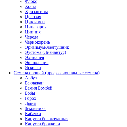
Флокс
Хоста
Хризантема
Целозия
Цикламен
Цинерария
Цинния
Череда
Чернокорень
Эризимум/Желтушник
Эустома (Лизиантус)
Эхинацея
Эшшольция
Ясколка
Семена овощей (профессиональные семена)
Арбуз
Баклажан
Бамия Бомбей
Бобы
Горох
Дыня
Земляника
Кабачки
Капуста белокочанная
Капуста брокколи