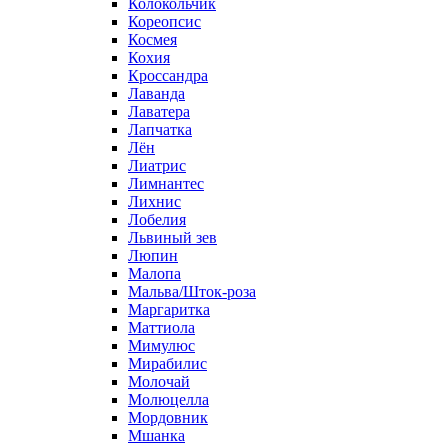
Колокольчик
Кореопсис
Космея
Кохия
Кроссандра
Лаванда
Лаватера
Лапчатка
Лён
Лиатрис
Лимнантес
Лихнис
Лобелия
Львиный зев
Люпин
Малопа
Мальва/Шток-роза
Маргаритка
Маттиола
Мимулюс
Мирабилис
Молочай
Молюцелла
Мордовник
Мшанка