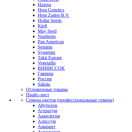
Hazera
Hem Genetics
Hem Zaden B.V.
Hollar Seeds
Kieft
May Seed
Nunhems
Pan American
Seminis
Syngenta
Takii Europe
Vegetallis
ВНИИССОК
Гавриш
Россия
Sakata
Отложенные товары
Прайс-лист
Семена цветов (профессиональные семена)
Абутилон
Агератум
Аквилегия
Алиссум
Амарант
Ангелония