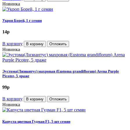
Новинка
Укроп Борей, 1 г семян
14
p
В корзину
В корзину
Отложить
Новинка
Эустома(Лизиантус) махровая (Eustoma grandiflorum) Arena Purple
Picotee, 5 драже
99
p
В корзину
В корзину
Отложить
Новинка
Капуста цветная Гудман F1, 5 шт семян