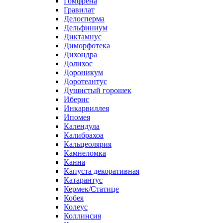
Гомфрена
Гравилат
Делосперма
Дельфиниум
Диктамнус
Диморфотека
Дихондра
Долихос
Дороникум
Доротеантус
Душистый горошек
Иберис
Инкарвиллея
Ипомея
Календула
Калибрахоа
Кальцеолярия
Камнеломка
Канна
Капуста декоративная
Катарантус
Кермек/Статице
Кобея
Колеус
Коллинсия