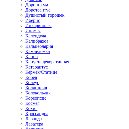
Дороникум
Доротеантус
Душистый горошек
Иберис
Инкарвиллея
Ипомея
Календула
Калибрахоа
Кальцеолярия
Камнеломка
Канна
Капуста декоративная
Катарантус
Кермек/Статице
Кобея
Колеус
Коллинсия
Колокольчик
Кореопсис
Космея
Кохия
Кроссандра
Лаванда
Лаватера