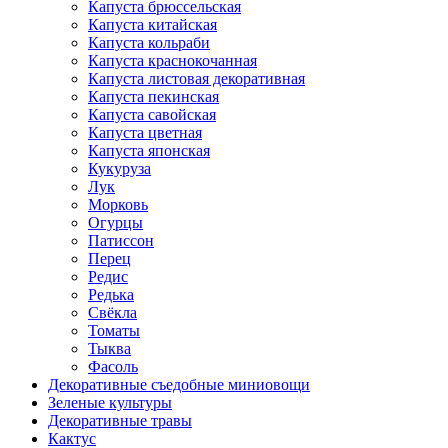
Капуста брюссельская
Капуста китайская
Капуста кольраби
Капуста краснокочанная
Капуста листовая декоративная
Капуста пекинская
Капуста савойская
Капуста цветная
Капуста японская
Кукуруза
Лук
Морковь
Огурцы
Патиссон
Перец
Редис
Редька
Свёкла
Томаты
Тыква
Фасоль
Декоративные съедобные миниовощи
Зеленые культуры
Декоративные травы
Кактус