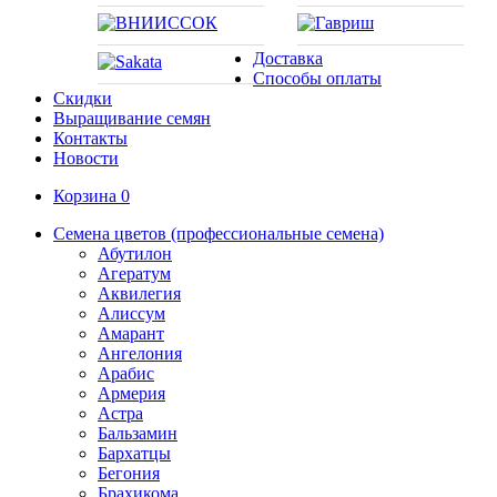
Доставка
Способы оплаты
Скидки
Выращивание семян
Контакты
Новости
Корзина
0
Семена цветов (профессиональные семена)
Абутилон
Агератум
Аквилегия
Алиссум
Амарант
Ангелония
Арабис
Армерия
Астра
Бальзамин
Бархатцы
Бегония
Брахикома