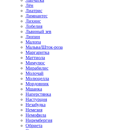
Лапчатка
Лён
Лиатрис
Лимнантес
Лихнис
Лобелия
Львиный зев
Люпин
Малопа
Мальва/Шток-роза
Маргаритка
Маттиола
Мимулюс
Мирабилис
Молочай
Молюцелла
Мордовник
Мшанка
Наперстянка
Настурция
Незабудка
Немезия
Немофила
Нирембергия
Обриета