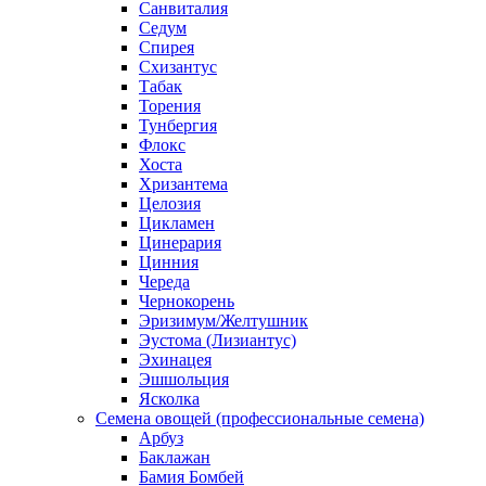
Санвиталия
Седум
Спирея
Схизантус
Табак
Торения
Тунбергия
Флокс
Хоста
Хризантема
Целозия
Цикламен
Цинерария
Цинния
Череда
Чернокорень
Эризимум/Желтушник
Эустома (Лизиантус)
Эхинацея
Эшшольция
Ясколка
Семена овощей (профессиональные семена)
Арбуз
Баклажан
Бамия Бомбей