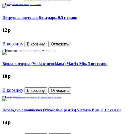
Новинка
Петрушка листовая Богатырь, 0,5 г семян
p
12
В корзину
В корзину
Отложить
Новинка
Виола виттрока (Viola wittrockiana) Matrix Mix, 5 шт семян
p
18
В корзину
В корзину
Отложить
Новинка
Незабудка альпийская (Myosotis alpestris) Victoria Blue, 0,1 г семян
p
14