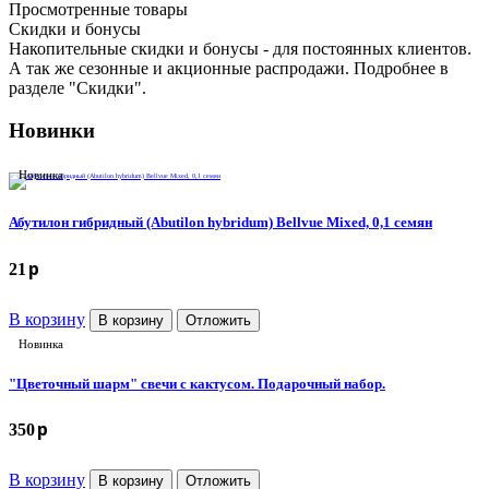
Просмотренные товары
Cкидки и бонусы
Накопительные скидки и бонусы - для постоянных клиентов.
А так же сезонные и акционные распродажи. Подробнее в
разделе "Скидки".
Новинки
Доставка
Способы оплаты
Новинка
Скидки
Выращивание семян
Абутилон гибридный (Abutilon hybridum) Bellvue Mixed, 0,1 семян
Контакты
Новости
p
21
В корзину
В корзину
Отложить
Новинка
"Цветочный шарм" свечи с кактусом. Подарочный набор.
p
350
В корзину
В корзину
Отложить