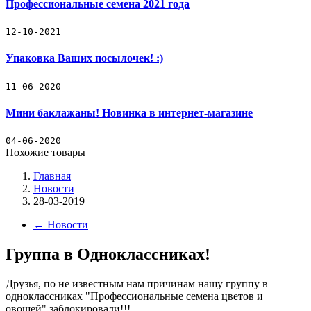
Профессиональные семена 2021 года
Прайс-лист
Семена цветов (профессиональные семена)
12-10-2021
Упаковка Ваших посылочек! :)
Семена овощей (профессиональные семена)
11-06-2020
Декоративные съедобные миниовощи
Мини баклажаны! Новинка в интернет-магазине
Зеленые культуры
04-06-2020
Декоративные травы
Похожие товары
Главная
Кактус
Новости
28-03-2019
Наборы для выращивания растений
←
Новости
Подарочный набор кактус-свеча
Группа в Одноклассниках!
Товары для рассады
Друзья, по не известным нам причинам нашу группу в
одноклассниках "Профессиональные семена цветов и
Товары для полива
овощей" заблокировали!!!