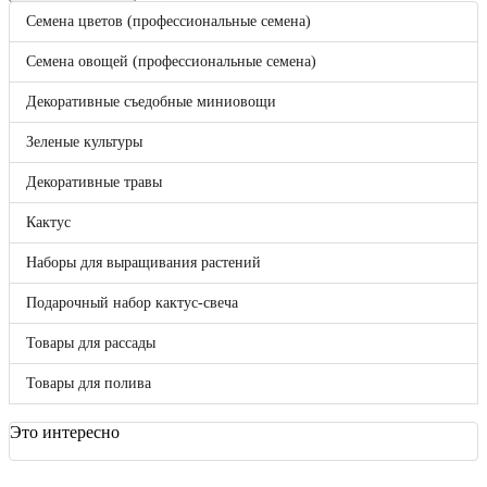
Корзина
0
Семена цветов (профессиональные семена)
Бренды
Bejo
Семена овощей (профессиональные семена)
Benary
Clause
Декоративные съедобные миниовощи
DLF (Дания)
Enza Zaden
Зеленые культуры
FloraNova!
Hazera
Декоративные травы
Hem Genetics
Hem Zaden B.V.
Кактус
Hollar Seeds
Kieft
Наборы для выращивания растений
May Seed
Nunhems
Подарочный набор кактус-свеча
Pan American
Seminis
Товары для рассады
Syngenta
Takii Europe
Товары для полива
Vegetallis
ВНИИССОК
Гавриш
Это интересно
Россия
Sakata
Отложенные товары