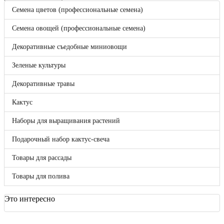
Корзина
0
Семена цветов (профессиональные семена)
Бренды
Bejo
Семена овощей (профессиональные семена)
Benary
Clause
Декоративные съедобные миниовощи
DLF (Дания)
Enza Zaden
Зеленые культуры
FloraNova!
Hazera
Декоративные травы
Hem Genetics
Hem Zaden B.V.
Кактус
Hollar Seeds
Kieft
Наборы для выращивания растений
May Seed
Nunhems
Подарочный набор кактус-свеча
Pan American
Seminis
Товары для рассады
Syngenta
Takii Europe
Товары для полива
Vegetallis
ВНИИССОК
Гавриш
Это интересно
Россия
Sakata
Отложенные товары