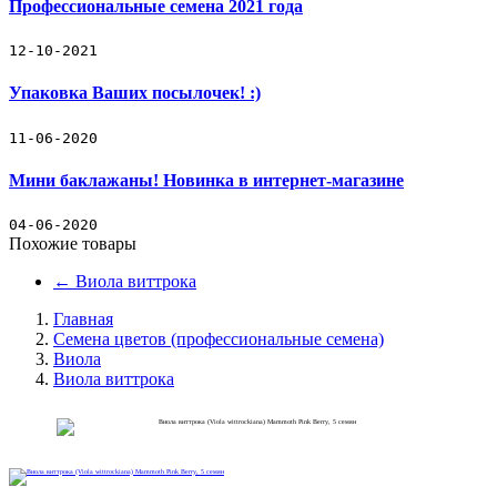
Профессиональные семена 2021 года
Прайс-лист
Семена цветов (профессиональные семена)
12-10-2021
Упаковка Ваших посылочек! :)
Семена овощей (профессиональные семена)
11-06-2020
Декоративные съедобные миниовощи
Мини баклажаны! Новинка в интернет-магазине
Зеленые культуры
04-06-2020
Декоративные травы
Похожие товары
←
Виола виттрока
Кактус
Главная
Наборы для выращивания растений
Семена цветов (профессиональные семена)
Виола
Виола виттрока
Подарочный набор кактус-свеча
Товары для рассады
Товары для полива