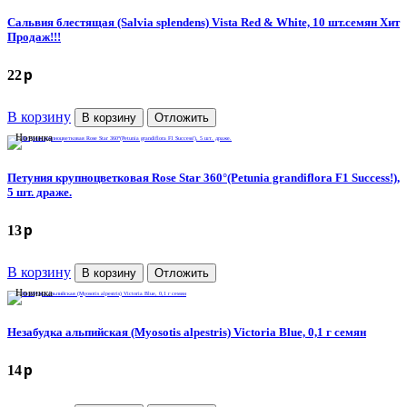
Сальвия блестящая (Salvia splendens) Vista Red & White, 10 шт.семян Хит
Продаж!!!
p
22
В корзину
В корзину
Отложить
Новинка
Петуния крупноцветковая Rose Star 360°(Petunia grandiflora F1 Success!),
5 шт. драже.
p
13
В корзину
В корзину
Отложить
Новинка
Незабудка альпийская (Myosotis alpestris) Victoria Blue, 0,1 г семян
p
14