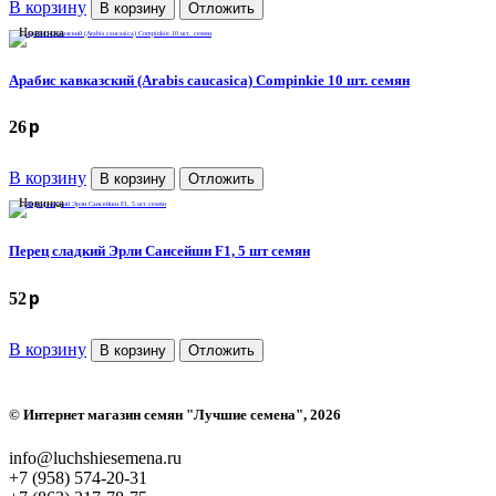
В корзину
В корзину
Отложить
Новинка
Арабис кавказский (Arabis caucasica) Compinkie 10 шт. семян
p
26
В корзину
В корзину
Отложить
Новинка
Перец сладкий Эрли Сансейшн F1, 5 шт семян
p
52
В корзину
В корзину
Отложить
©
Интернет магазин семян "Лучшие семена"
, 2026
info@luchshiesemena.ru
+7 (958) 574-20-31