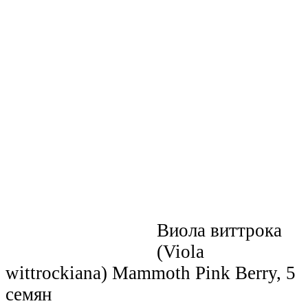
Бренды
Доставка
Виола виттрока
Способы оплаты
(Viola
Скидки
Выращивание семян
wittrockiana) Mammoth Pink Berry, 5
Контакты
Новости
семян