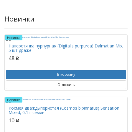
Новинки
Новинка
Наперстянка пурпурная (Digitalis purpurea) Dalmatian Mix,
5 шт драже
48
p
В корзину
Отложить
Новинка
Космея дваждыперистая (Cosmos bipinnatus) Sensation
Mixed, 0,1 г семян
10
p