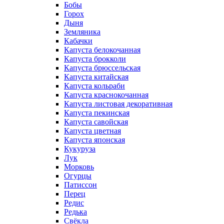
Бобы
Горох
Дыня
Земляника
Кабачки
Капуста белокочанная
Капуста брокколи
Капуста брюссельская
Капуста китайская
Капуста кольраби
Капуста краснокочанная
Капуста листовая декоративная
Капуста пекинская
Капуста савойская
Капуста цветная
Капуста японская
Кукуруза
Лук
Морковь
Огурцы
Патиссон
Перец
Редис
Редька
Свёкла