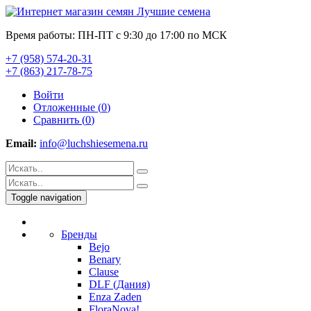
Время работы: ПН-ПТ с 9:30 до 17:00 по МСК
+7 (958) 574-20-31
+7 (863) 217-78-75
Войти
Отложенные (
0
)
Сравнить (
0
)
Email:
info@luchshiesemena.ru
Toggle navigation
Бренды
Bejo
Benary
Clause
DLF (Дания)
Enza Zaden
FloraNova!