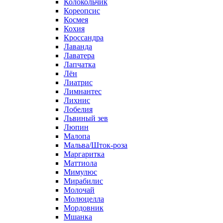
Колокольчик
Кореопсис
Космея
Кохия
Кроссандра
Лаванда
Лаватера
Лапчатка
Лён
Лиатрис
Лимнантес
Лихнис
Лобелия
Львиный зев
Люпин
Малопа
Мальва/Шток-роза
Маргаритка
Маттиола
Мимулюс
Мирабилис
Молочай
Молюцелла
Мордовник
Мшанка