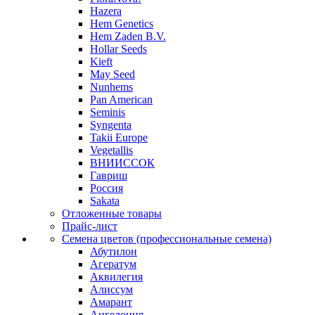
Hazera
Hem Genetics
Hem Zaden B.V.
Hollar Seeds
Kieft
May Seed
Nunhems
Pan American
Seminis
Syngenta
Takii Europe
Vegetallis
ВНИИССОК
Гавриш
Россия
Sakata
Отложенные товары
Прайс-лист
Семена цветов (профессиональные семена)
Абутилон
Агератум
Аквилегия
Алиссум
Амарант
Ангелония