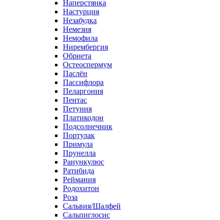
Наперстянка
Настурция
Незабудка
Немезия
Немофила
Нирембергия
Обриета
Остеоспермум
Паслён
Пассифлора
Пеларгония
Пентас
Петуния
Платикодон
Подсолнечник
Портулак
Примула
Прунелла
Ранункулюс
Ратибида
Реймания
Родохитон
Роза
Сальвия/Шалфей
Сальпиглосис