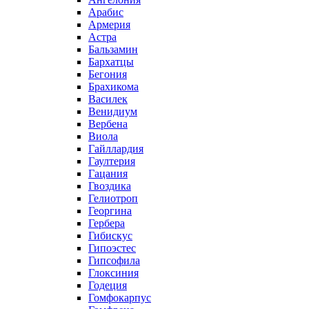
Арабис
Армерия
Астра
Бальзамин
Бархатцы
Бегония
Брахикома
Василек
Венидиум
Вербена
Виола
Гайллардия
Гаултерия
Гацания
Гвоздика
Гелиотроп
Георгина
Гербера
Гибискус
Гипоэстес
Гипсофила
Глоксиния
Годеция
Гомфокарпус