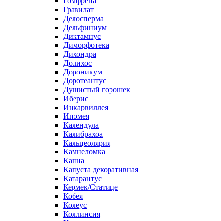
Гомфрена
Гравилат
Делосперма
Дельфиниум
Диктамнус
Диморфотека
Дихондра
Долихос
Дороникум
Доротеантус
Душистый горошек
Иберис
Инкарвиллея
Ипомея
Календула
Калибрахоа
Кальцеолярия
Камнеломка
Канна
Капуста декоративная
Катарантус
Кермек/Статице
Кобея
Колеус
Коллинсия