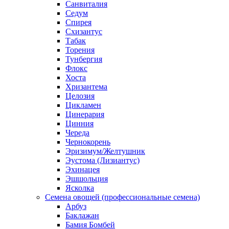
Санвиталия
Седум
Спирея
Схизантус
Табак
Торения
Тунбергия
Флокс
Хоста
Хризантема
Целозия
Цикламен
Цинерария
Цинния
Череда
Чернокорень
Эризимум/Желтушник
Эустома (Лизиантус)
Эхинацея
Эшшольция
Ясколка
Семена овощей (профессиональные семена)
Арбуз
Баклажан
Бамия Бомбей