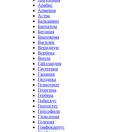
Арабис
Армерия
Астра
Бальзамин
Бархатцы
Бегония
Брахикома
Василек
Венидиум
Вербена
Виола
Гайллардия
Гаултерия
Гацания
Гвоздика
Гелиотроп
Георгина
Гербера
Гибискус
Гипоэстес
Гипсофила
Глоксиния
Годеция
Гомфокарпус