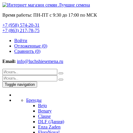
Время работы: ПН-ПТ с 9:30 до 17:00 по МСК
+7 (958) 574-20-31
+7 (863) 217-78-75
Войти
Отложенные (
0
)
Сравнить (
0
)
Email:
info@luchshiesemena.ru
Toggle navigation
Бренды
Bejo
Benary
Clause
DLF (Дания)
Enza Zaden
FloraNova!