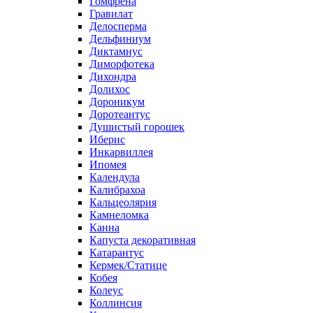
Гомфрена
Гравилат
Делосперма
Дельфиниум
Диктамнус
Диморфотека
Дихондра
Долихос
Дороникум
Доротеантус
Душистый горошек
Иберис
Инкарвиллея
Ипомея
Календула
Калибрахоа
Кальцеолярия
Камнеломка
Канна
Капуста декоративная
Катарантус
Кермек/Статице
Кобея
Колеус
Коллинсия