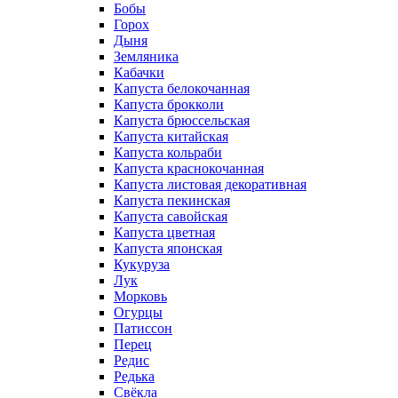
Бобы
Горох
Дыня
Земляника
Кабачки
Капуста белокочанная
Капуста брокколи
Капуста брюссельская
Капуста китайская
Капуста кольраби
Капуста краснокочанная
Капуста листовая декоративная
Капуста пекинская
Капуста савойская
Капуста цветная
Капуста японская
Кукуруза
Лук
Морковь
Огурцы
Патиссон
Перец
Редис
Редька
Свёкла