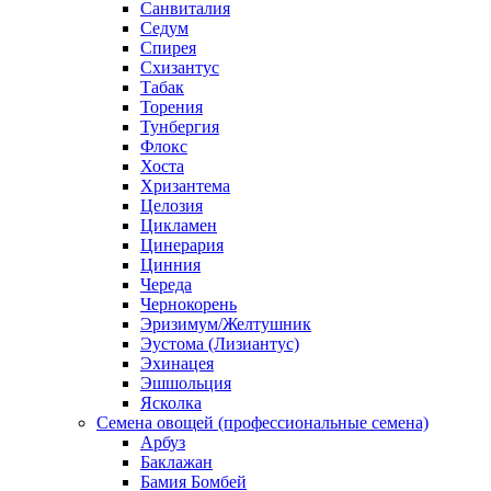
Санвиталия
Седум
Спирея
Схизантус
Табак
Торения
Тунбергия
Флокс
Хоста
Хризантема
Целозия
Цикламен
Цинерария
Цинния
Череда
Чернокорень
Эризимум/Желтушник
Эустома (Лизиантус)
Эхинацея
Эшшольция
Ясколка
Семена овощей (профессиональные семена)
Арбуз
Баклажан
Бамия Бомбей