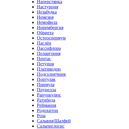
Наперстянка
Настурция
Незабудка
Немезия
Немофила
Нирембергия
Обриета
Остеоспермум
Паслён
Пассифлора
Пеларгония
Пентас
Петуния
Платикодон
Подсолнечник
Портулак
Примула
Прунелла
Ранункулюс
Ратибида
Реймания
Родохитон
Роза
Сальвия/Шалфей
Сальпиглосис