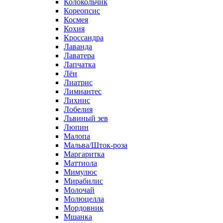
Колокольчик
Кореопсис
Космея
Кохия
Кроссандра
Лаванда
Лаватера
Лапчатка
Лён
Лиатрис
Лимнантес
Лихнис
Лобелия
Львиный зев
Люпин
Малопа
Мальва/Шток-роза
Маргаритка
Маттиола
Мимулюс
Мирабилис
Молочай
Молюцелла
Мордовник
Мшанка