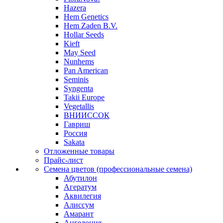
Hazera
Hem Genetics
Hem Zaden B.V.
Hollar Seeds
Kieft
May Seed
Nunhems
Pan American
Seminis
Syngenta
Takii Europe
Vegetallis
ВНИИССОК
Гавриш
Россия
Sakata
Отложенные товары
Прайс-лист
Семена цветов (профессиональные семена)
Абутилон
Агератум
Аквилегия
Алиссум
Амарант
Ангелония