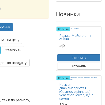
Новинки
орзину
Новинка
Редька Майская, 1 г
семян
ься на цену
5
p
Отложить
В корзину
прос по продукту
Отложить
Новинка
Космея
дваждыперистая
(Cosmos bipinnatus)
Sensation Mixed, 0,1 г
семян
 так и по размеру,
10
p