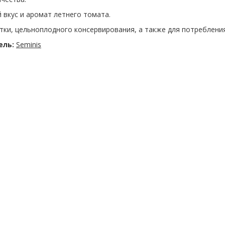
 вкус и аромат летнего томата.
тки, цельноплодного консервирования, а также для потребления
ель:
Seminis