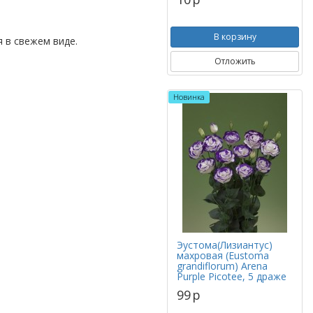
В корзину
 в свежем виде.
Отложить
Новинка
Эустома(Лизиантус)
махровая (Eustoma
grandiflorum) Arena
Purple Picotee, 5 драже
99
p