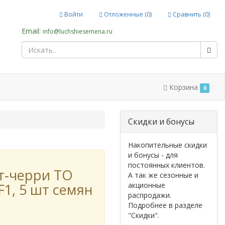
Войти
Отложенные (
0
)
Сравнить (
0
)
Email:
info@luchshiesemena.ru
Корзина
0
Cкидки и бонусы
Накопительные скидки
и бонусы - для
постоянных клиентов.
т-черри ТО
А так же сезонные и
F1, 5 шт семян
акционные
распродажи.
Подробнее в разделе
"Скидки".