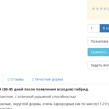
В к
Пожаловат
Сравнить
Задать во
Отзывы
Печатная форма
 (80-85 дней после появления всходов) гибрид.
пактное, с отличной укрывной способностью
.
асные, округлой формы, очень однородные как по массе(17-21г),
чества.