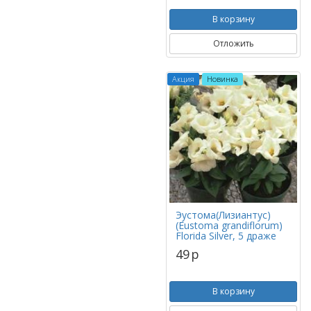
В корзину
Отложить
Акция
Новинка
Эустома(Лизиантус)
(Eustoma grandiflorum)
Florida Silver, 5 драже
49
p
В корзину