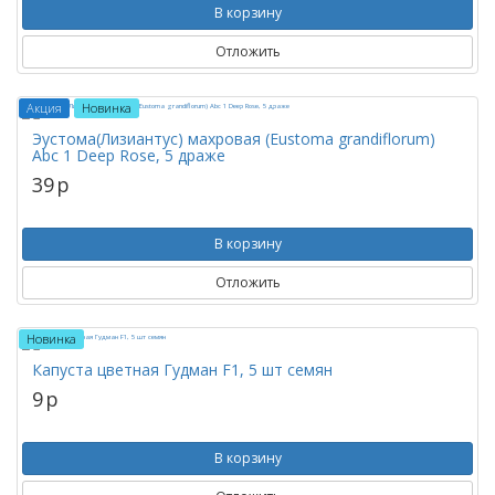
В корзину
Отложить
Акция
Новинка
Эустома(Лизиантус) махровая (Eustoma grandiflorum)
Abc 1 Deep Rose, 5 драже
39
p
В корзину
Отложить
Новинка
Капуста цветная Гудман F1, 5 шт семян
9
p
В корзину