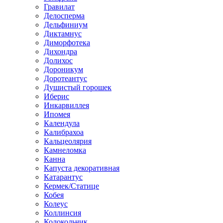
Гравилат
Делосперма
Дельфиниум
Диктамнус
Диморфотека
Дихондра
Долихос
Дороникум
Доротеантус
Душистый горошек
Иберис
Инкарвиллея
Ипомея
Календула
Калибрахоа
Кальцеолярия
Камнеломка
Канна
Капуста декоративная
Катарантус
Кермек/Статице
Кобея
Колеус
Коллинсия
Колокольчик