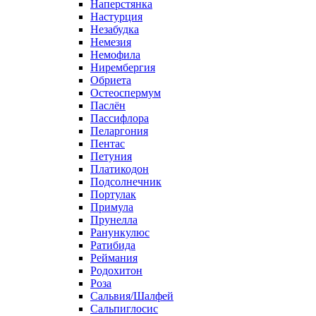
Наперстянка
Настурция
Незабудка
Немезия
Немофила
Нирембергия
Обриета
Остеоспермум
Паслён
Пассифлора
Пеларгония
Пентас
Петуния
Платикодон
Подсолнечник
Портулак
Примула
Прунелла
Ранункулюс
Ратибида
Реймания
Родохитон
Роза
Сальвия/Шалфей
Сальпиглосис