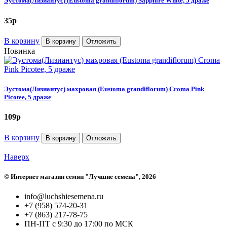
Эустома(Лизиантус) (Eustoma grandiflorum) Sapphire White, 5 драже
35
p
В корзину
В корзину
Отложить
Новинка
Эустома(Лизиантус) махровая (Eustoma grandiflorum) Croma Pink
Picotee, 5 драже
109
p
В корзину
В корзину
Отложить
Наверх
©
Интернет магазин семян "Лучшие семена"
, 2026
info@luchshiesemena.ru
+7 (958) 574-20-31
+7 (863) 217-78-75
ПН-ПТ с 9:30 до 17:00 по МСК