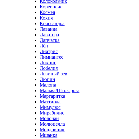
Колокольчик
Кореопсис
Космея
Кохия
Кроссандра
Лаванда
Лаватера
Лапчатка
Лён
Лиатрис
Лимнантес
Лихнис
Лобелия
Львиный зев
Люпин
Малопа
Мальва/Шток-роза
Маргаритка
Маттиола
Мимулюс
Мирабилис
Молочай
Молюцелла
Мордовник
Мшанка