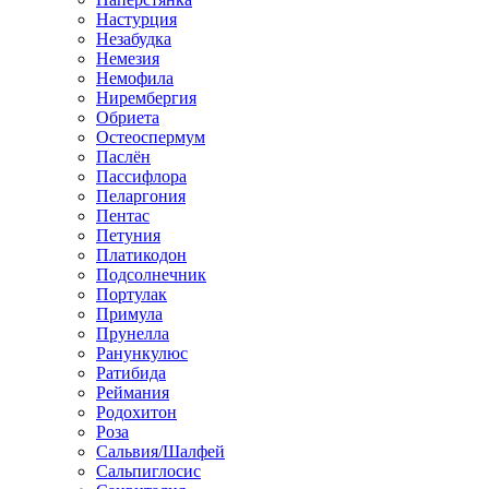
Настурция
Незабудка
Немезия
Немофила
Нирембергия
Обриета
Остеоспермум
Паслён
Пассифлора
Пеларгония
Пентас
Петуния
Платикодон
Подсолнечник
Портулак
Примула
Прунелла
Ранункулюс
Ратибида
Реймания
Родохитон
Роза
Сальвия/Шалфей
Сальпиглосис