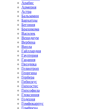
Арабис
Армерия
Астра
Бальзамин
Бархатцы
Бегония
Брахикома
Василек
Венидиум
Вербена
Виола
Гайллардия
Гаултерия
Гацания
Гвоздика
Гелиотроп
Георгина
Гербера
Гибискус
Гипоэстес
Гипсофила
Глоксиния
Годеция
Гомфокарпус
Гомфрена