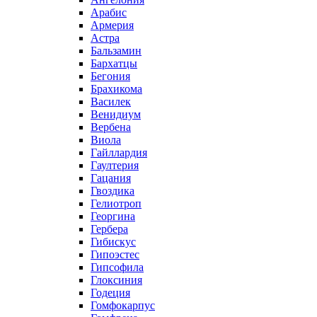
Арабис
Армерия
Астра
Бальзамин
Бархатцы
Бегония
Брахикома
Василек
Венидиум
Вербена
Виола
Гайллардия
Гаултерия
Гацания
Гвоздика
Гелиотроп
Георгина
Гербера
Гибискус
Гипоэстес
Гипсофила
Глоксиния
Годеция
Гомфокарпус