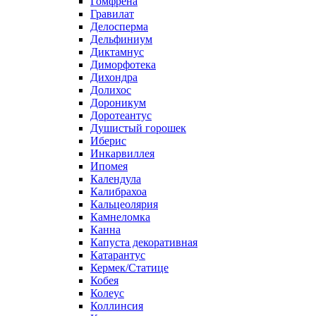
Гомфрена
Гравилат
Делосперма
Дельфиниум
Диктамнус
Диморфотека
Дихондра
Долихос
Дороникум
Доротеантус
Душистый горошек
Иберис
Инкарвиллея
Ипомея
Календула
Калибрахоа
Кальцеолярия
Камнеломка
Канна
Капуста декоративная
Катарантус
Кермек/Статице
Кобея
Колеус
Коллинсия