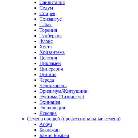
Санвиталия
Седум
Спирея
Схизантус
Табак
Торения
Тунбергия
Флокс
Хоста
Хризантема
Целозия
Цикламен
Цинерария
Цинния
Череда
Чернокорень
Эризимум/Желтушник
Эустома (Лизиантус)
Эхинацея
Эшшольция
Ясколка
Семена овощей (профессиональные семена)
Арбуз
Баклажан
Бамия Бомбей