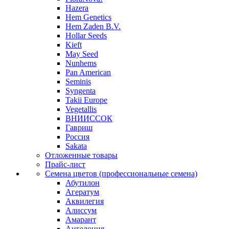
Hazera
Hem Genetics
Hem Zaden B.V.
Hollar Seeds
Kieft
May Seed
Nunhems
Pan American
Seminis
Syngenta
Takii Europe
Vegetallis
ВНИИССОК
Гавриш
Россия
Sakata
Отложенные товары
Прайс-лист
Семена цветов (профессиональные семена)
Абутилон
Агератум
Аквилегия
Алиссум
Амарант
Ангелония