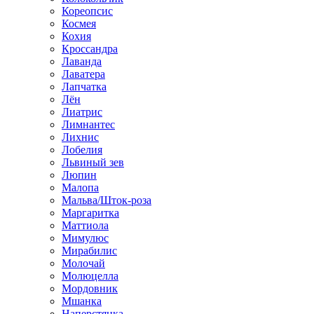
Кореопсис
Космея
Кохия
Кроссандра
Лаванда
Лаватера
Лапчатка
Лён
Лиатрис
Лимнантес
Лихнис
Лобелия
Львиный зев
Люпин
Малопа
Мальва/Шток-роза
Маргаритка
Маттиола
Мимулюс
Мирабилис
Молочай
Молюцелла
Мордовник
Мшанка
Наперстянка