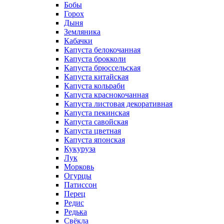
Бобы
Горох
Дыня
Земляника
Кабачки
Капуста белокочанная
Капуста брокколи
Капуста брюссельская
Капуста китайская
Капуста кольраби
Капуста краснокочанная
Капуста листовая декоративная
Капуста пекинская
Капуста савойская
Капуста цветная
Капуста японская
Кукуруза
Лук
Морковь
Огурцы
Патиссон
Перец
Редис
Редька
Свёкла