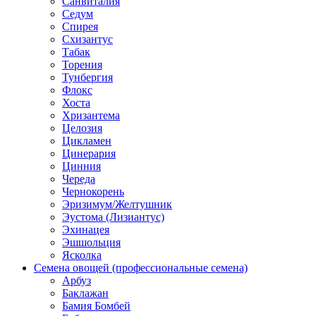
Санвиталия
Седум
Спирея
Схизантус
Табак
Торения
Тунбергия
Флокс
Хоста
Хризантема
Целозия
Цикламен
Цинерария
Цинния
Череда
Чернокорень
Эризимум/Желтушник
Эустома (Лизиантус)
Эхинацея
Эшшольция
Ясколка
Семена овощей (профессиональные семена)
Арбуз
Баклажан
Бамия Бомбей