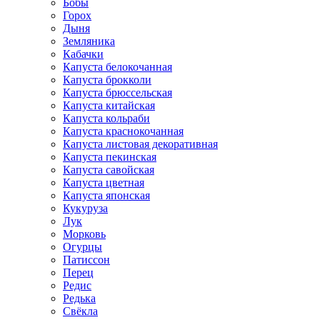
Бобы
Горох
Дыня
Земляника
Кабачки
Капуста белокочанная
Капуста брокколи
Капуста брюссельская
Капуста китайская
Капуста кольраби
Капуста краснокочанная
Капуста листовая декоративная
Капуста пекинская
Капуста савойская
Капуста цветная
Капуста японская
Кукуруза
Лук
Морковь
Огурцы
Патиссон
Перец
Редис
Редька
Свёкла