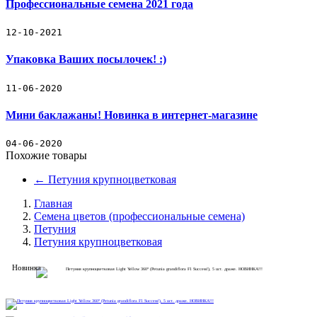
Профессиональные семена 2021 года
Прайс-лист
Семена цветов (профессиональные семена)
12-10-2021
Упаковка Ваших посылочек! :)
Семена овощей (профессиональные семена)
11-06-2020
Декоративные съедобные миниовощи
Мини баклажаны! Новинка в интернет-магазине
Зеленые культуры
04-06-2020
Декоративные травы
Похожие товары
←
Петуния крупноцветковая
Кактус
Главная
Наборы для выращивания растений
Семена цветов (профессиональные семена)
Петуния
Петуния крупноцветковая
Подарочный набор кактус-свеча
Новинка
Товары для рассады
Товары для полива