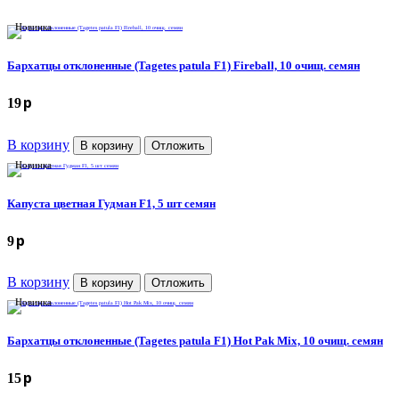
Новинка
Бархатцы отклоненные (Tagetes patula F1) Fireball, 10 очищ. семян
p
19
В корзину
В корзину
Отложить
Новинка
Капуста цветная Гудман F1, 5 шт семян
p
9
В корзину
В корзину
Отложить
Новинка
Бархатцы отклоненные (Tagetes patula F1) Hot Pak Mix, 10 очищ. семян
p
15