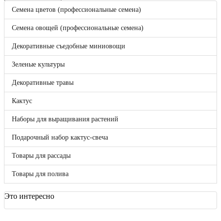
Корзина
0
Семена цветов (профессиональные семена)
Бренды
Bejo
Семена овощей (профессиональные семена)
Benary
Clause
Декоративные съедобные миниовощи
DLF (Дания)
Enza Zaden
Зеленые культуры
FloraNova!
Hazera
Декоративные травы
Hem Genetics
Hem Zaden B.V.
Кактус
Hollar Seeds
Kieft
Наборы для выращивания растений
May Seed
Nunhems
Подарочный набор кактус-свеча
Pan American
Seminis
Товары для рассады
Syngenta
Takii Europe
Товары для полива
Vegetallis
ВНИИССОК
Гавриш
Это интересно
Россия
Sakata
Отложенные товары