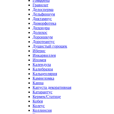
Гомфрена
Гравилат
Делосперма
Дельфиниум
Диктамнус
Диморфотека
Дихондра
Долихос
Дороникум
Доротеантус
Душистый горошек
Иберис
Инкарвиллея
Ипомея
Календула
Калибрахоа
Кальцеолярия
Камнеломка
Канна
Капуста декоративная
Катарантус
Кермек/Статице
Кобея
Колеус
Коллинсия