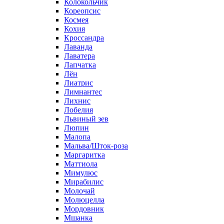
Колокольчик
Кореопсис
Космея
Кохия
Кроссандра
Лаванда
Лаватера
Лапчатка
Лён
Лиатрис
Лимнантес
Лихнис
Лобелия
Львиный зев
Люпин
Малопа
Мальва/Шток-роза
Маргаритка
Маттиола
Мимулюс
Мирабилис
Молочай
Молюцелла
Мордовник
Мшанка