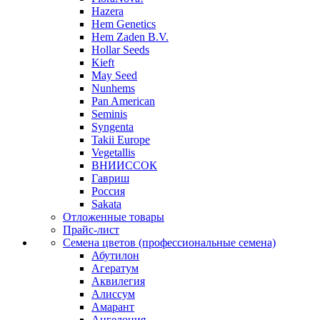
Hazera
Hem Genetics
Hem Zaden B.V.
Hollar Seeds
Kieft
May Seed
Nunhems
Pan American
Seminis
Syngenta
Takii Europe
Vegetallis
ВНИИССОК
Гавриш
Россия
Sakata
Отложенные товары
Прайс-лист
Семена цветов (профессиональные семена)
Абутилон
Агератум
Аквилегия
Алиссум
Амарант
Ангелония