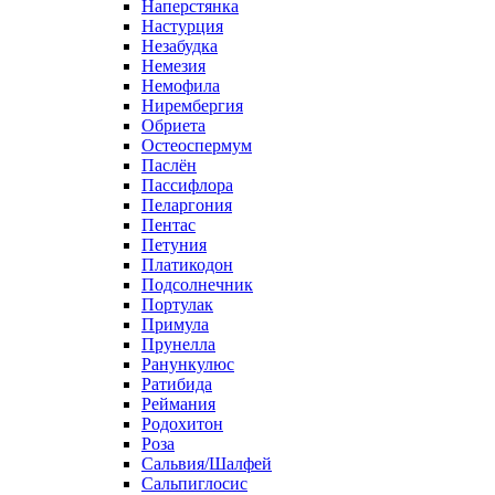
Наперстянка
Настурция
Незабудка
Немезия
Немофила
Нирембергия
Обриета
Остеоспермум
Паслён
Пассифлора
Пеларгония
Пентас
Петуния
Платикодон
Подсолнечник
Портулак
Примула
Прунелла
Ранункулюс
Ратибида
Реймания
Родохитон
Роза
Сальвия/Шалфей
Сальпиглосис