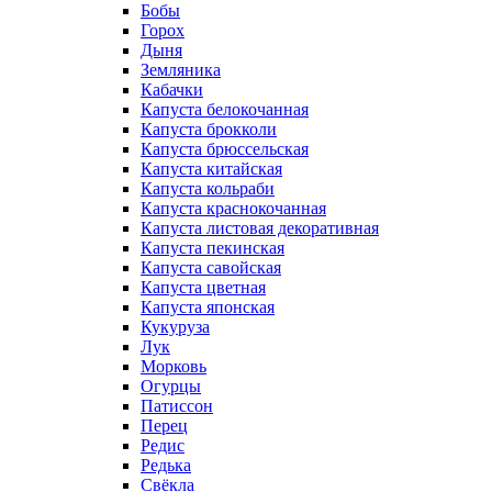
Бобы
Горох
Дыня
Земляника
Кабачки
Капуста белокочанная
Капуста брокколи
Капуста брюссельская
Капуста китайская
Капуста кольраби
Капуста краснокочанная
Капуста листовая декоративная
Капуста пекинская
Капуста савойская
Капуста цветная
Капуста японская
Кукуруза
Лук
Морковь
Огурцы
Патиссон
Перец
Редис
Редька
Свёкла