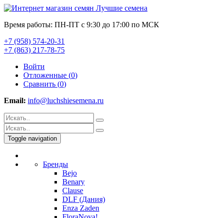
Время работы: ПН-ПТ с 9:30 до 17:00 по МСК
+7 (958) 574-20-31
+7 (863) 217-78-75
Войти
Отложенные (
0
)
Сравнить (
0
)
Email:
info@luchshiesemena.ru
Toggle navigation
Бренды
Bejo
Benary
Clause
DLF (Дания)
Enza Zaden
FloraNova!