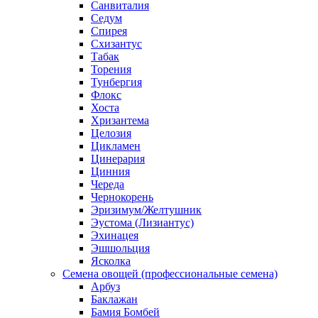
Санвиталия
Седум
Спирея
Схизантус
Табак
Торения
Тунбергия
Флокс
Хоста
Хризантема
Целозия
Цикламен
Цинерария
Цинния
Череда
Чернокорень
Эризимум/Желтушник
Эустома (Лизиантус)
Эхинацея
Эшшольция
Ясколка
Семена овощей (профессиональные семена)
Арбуз
Баклажан
Бамия Бомбей