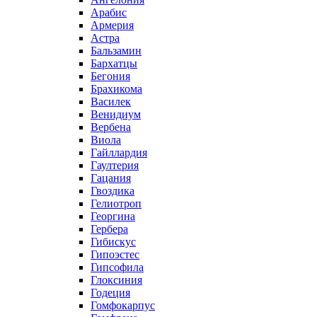
Арабис
Армерия
Астра
Бальзамин
Бархатцы
Бегония
Брахикома
Василек
Венидиум
Вербена
Виола
Гайллардия
Гаултерия
Гацания
Гвоздика
Гелиотроп
Георгина
Гербера
Гибискус
Гипоэстес
Гипсофила
Глоксиния
Годеция
Гомфокарпус