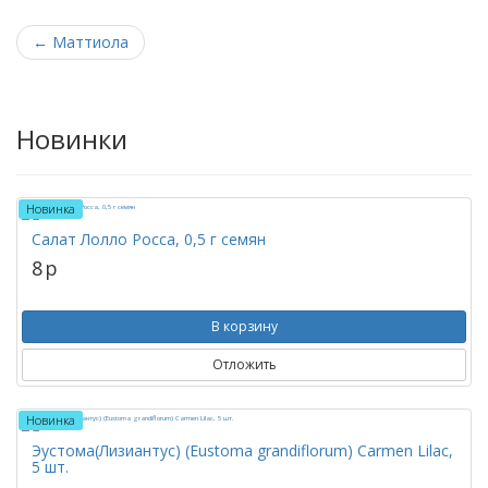
←
Маттиола
Новинки
Новинка
Салат Лолло Росса, 0,5 г семян
8
p
В корзину
Отложить
Новинка
Эустома(Лизиантус) (Eustoma grandiflorum) Carmen Lilac,
5 шт.