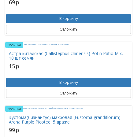
69
p
В корзину
Отложить
Новинка
Астра китайская (Callistephus chinensis) Pot'n Patio Mix,
10 шт семян
15
p
В корзину
Отложить
Новинка
Эустома(Лизиантус) махровая (Eustoma grandiflorum)
Arena Purple Picotee, 5 драже
99
p