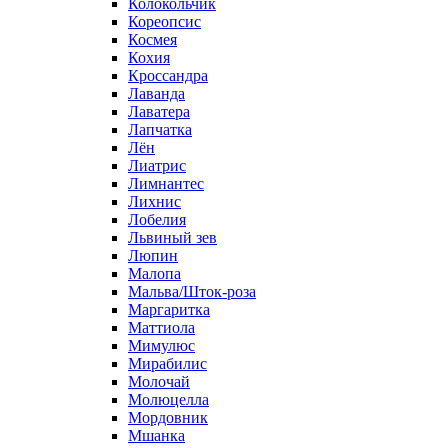
Колокольчик
Кореопсис
Космея
Кохия
Кроссандра
Лаванда
Лаватера
Лапчатка
Лён
Лиатрис
Лимнантес
Лихнис
Лобелия
Львиный зев
Люпин
Малопа
Мальва/Шток-роза
Маргаритка
Маттиола
Мимулюс
Мирабилис
Молочай
Молюцелла
Мордовник
Мшанка