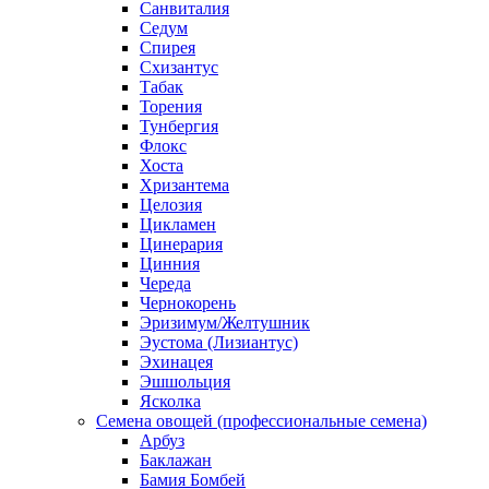
Санвиталия
Седум
Спирея
Схизантус
Табак
Торения
Тунбергия
Флокс
Хоста
Хризантема
Целозия
Цикламен
Цинерария
Цинния
Череда
Чернокорень
Эризимум/Желтушник
Эустома (Лизиантус)
Эхинацея
Эшшольция
Ясколка
Семена овощей (профессиональные семена)
Арбуз
Баклажан
Бамия Бомбей