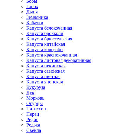
Бобы
Горох
Дыня
Земляника
Кабачки
Капуста белокочанная
Капуста брокколи
Капуста брюссельская
Капуста китайская
Капуста кольраби
Капуста краснокочанная
Капуста листовая декоративная
Капуста пекинская
Капуста савойская
Капуста цветная
Капуста японская
Кукуруза
Лук
Морковь
Огурцы
Патиссон
Перец
Редис
Редька
Свёкла