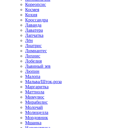
Кореопсис
Космея
Кохия
Кроссандра
Лаванда
Лаватера
Лапчатка
Лён
Лиатрис
Лимнантес
Лихнис
Лобелия
Львиный зев
Люпин
Малопа
Мальва/Шток-роза
Маргаритка
Маттиола
Мимулюс
Мирабилис
Молочай
Молюцелла
Мордовник
Мшанка
Наперстянка