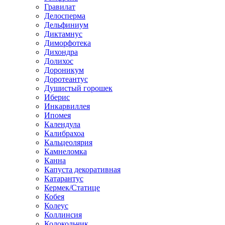
Гравилат
Делосперма
Дельфиниум
Диктамнус
Диморфотека
Дихондра
Долихос
Дороникум
Доротеантус
Душистый горошек
Иберис
Инкарвиллея
Ипомея
Календула
Калибрахоа
Кальцеолярия
Камнеломка
Канна
Капуста декоративная
Катарантус
Кермек/Статице
Кобея
Колеус
Коллинсия
Колокольчик