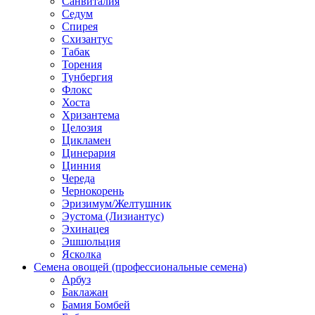
Санвиталия
Седум
Спирея
Схизантус
Табак
Торения
Тунбергия
Флокс
Хоста
Хризантема
Целозия
Цикламен
Цинерария
Цинния
Череда
Чернокорень
Эризимум/Желтушник
Эустома (Лизиантус)
Эхинацея
Эшшольция
Ясколка
Семена овощей (профессиональные семена)
Арбуз
Баклажан
Бамия Бомбей