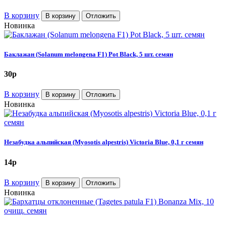
В корзину
В корзину
Отложить
Новинка
Баклажан (Solanum melongena F1) Pot Black, 5 шт. семян
30
p
В корзину
В корзину
Отложить
Новинка
Незабудка альпийская (Myosotis alpestris) Victoria Blue, 0,1 г семян
14
p
В корзину
В корзину
Отложить
Новинка