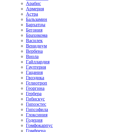
Арабис
Армерия
Астра
Бальзамин
Бархатцы
Бегония
Брахикома
Василек
Венидиум
Вербена
Виола
Гайллардия
Гаултерия
Гацания
Гвоздика
Гелиотроп
Георгина
Гербера
Гибискус
Гипоэстес
Гипсофила
Глоксиния
Годеция
Гомфокарпус
Гомфрена