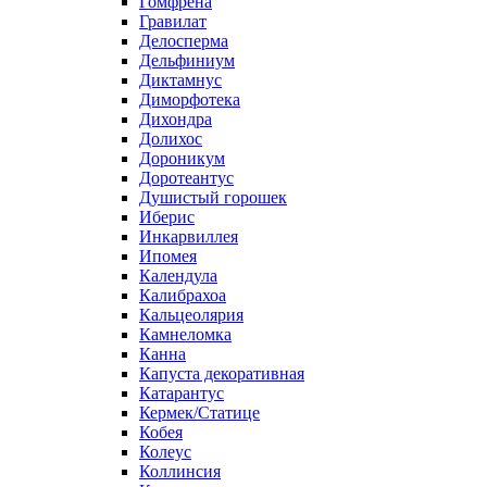
Гомфрена
Гравилат
Делосперма
Дельфиниум
Диктамнус
Диморфотека
Дихондра
Долихос
Дороникум
Доротеантус
Душистый горошек
Иберис
Инкарвиллея
Ипомея
Календула
Калибрахоа
Кальцеолярия
Камнеломка
Канна
Капуста декоративная
Катарантус
Кермек/Статице
Кобея
Колеус
Коллинсия