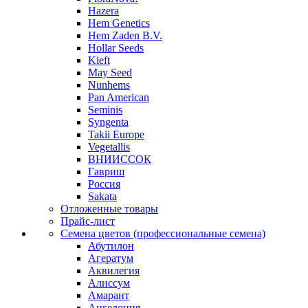
Hazera
Hem Genetics
Hem Zaden B.V.
Hollar Seeds
Kieft
May Seed
Nunhems
Pan American
Seminis
Syngenta
Takii Europe
Vegetallis
ВНИИССОК
Гавриш
Россия
Sakata
Отложенные товары
Прайс-лист
Семена цветов (профессиональные семена)
Абутилон
Агератум
Аквилегия
Алиссум
Амарант
Ангелония