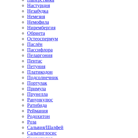
Настурция
Незабудка
Немезия
Немофила
Нирембергия
Обриета
Остеоспермум
Паслён
Пассифлора
Пеларгония
Пентас
Петуния
Платикодон
Подсолнечник
Портулак
Примула
Прунелла
Ранункулюс
Ратибида
Реймания
Родохитон
Роза
Сальвия/Шалфей
Сальпиглосис