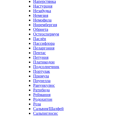
Наперстянка
Настурция
Незабудка
Немезия
Немофила
Нирембергия
Обриета
Остеоспермум
Паслён
Пассифлора
Пеларгония
Пентас
Петуния
Платикодон
Подсолнечник
Портулак
Примула
Прунелла
Ранункулюс
Ратибида
Реймания
Родохитон
Роза
Сальвия/Шалфей
Сальпиглосис