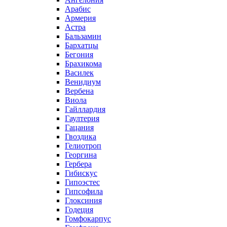
Арабис
Армерия
Астра
Бальзамин
Бархатцы
Бегония
Брахикома
Василек
Венидиум
Вербена
Виола
Гайллардия
Гаултерия
Гацания
Гвоздика
Гелиотроп
Георгина
Гербера
Гибискус
Гипоэстес
Гипсофила
Глоксиния
Годеция
Гомфокарпус