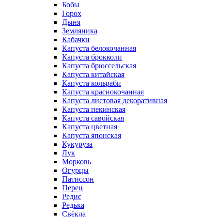
Бобы
Горох
Дыня
Земляника
Кабачки
Капуста белокочанная
Капуста брокколи
Капуста брюссельская
Капуста китайская
Капуста кольраби
Капуста краснокочанная
Капуста листовая декоративная
Капуста пекинская
Капуста савойская
Капуста цветная
Капуста японская
Кукуруза
Лук
Морковь
Огурцы
Патиссон
Перец
Редис
Редька
Свёкла