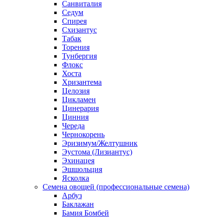
Санвиталия
Седум
Спирея
Схизантус
Табак
Торения
Тунбергия
Флокс
Хоста
Хризантема
Целозия
Цикламен
Цинерария
Цинния
Череда
Чернокорень
Эризимум/Желтушник
Эустома (Лизиантус)
Эхинацея
Эшшольция
Ясколка
Семена овощей (профессиональные семена)
Арбуз
Баклажан
Бамия Бомбей