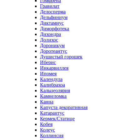
Гомфрена
Гравилат
Делосперма
Дельфиниум
Диктамнус
Диморфотека
Дихондра
Долихос
Дороникум
Доротеантус
Душистый горошек
Иберис
Инкарвиллея
Ипомея
Календула
Калибрахоа
Кальцеолярия
Камнеломка
Канна
Капуста декоративная
Катарантус
Кермек/Статице
Кобея
Колеус
Коллинсия