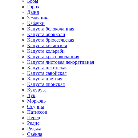
Бобы
Горох
Дыня
Земляника
Кабачки
Капуста белокочанная
Капуста брокколи
Капуста брюссельская
Капуста китайская
Капуста кольраби
Капуста краснокочанная
Капуста листовая декоративная
Капуста пекинская
Капуста савойская
Капуста цветная
Капуста японская
Кукуруза
Лук
Морковь
Огурцы
Патиссон
Перец
Редис
Редька
Свёкла