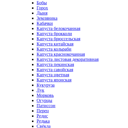
Бобы
Горох
Дыня
Земляника
Кабачки
Капуста белокочанная
Капуста брокколи
Капуста брюссельская
Капуста китайская
Капуста кольраби
Капуста краснокочанная
Капуста листовая декоративная
Капуста пекинская
Капуста савойская
Капуста цветная
Капуста японская
Кукуруза
Лук
Морковь
Огурцы
Патиссон
Перец
Редис
Редька
Свёкла