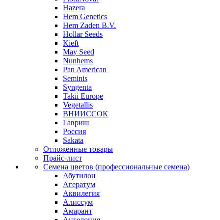
Hazera
Hem Genetics
Hem Zaden B.V.
Hollar Seeds
Kieft
May Seed
Nunhems
Pan American
Seminis
Syngenta
Takii Europe
Vegetallis
ВНИИССОК
Гавриш
Россия
Sakata
Отложенные товары
Прайс-лист
Семена цветов (профессиональные семена)
Абутилон
Агератум
Аквилегия
Алиссум
Амарант
Ангелония