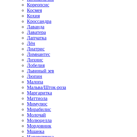
Кореопсис
Космея
Кохия
Кроссандра
Лаванда
Лаватера
Лапчатка
Лён
Лиатрис
Лимнантес
Лихнис
Лобелия
Львиный зев
Люпин
Малопа
Мальва/Шток-роза
Маргаритка
Маттиола
Мимулюс
Мирабилис
Молочай
Молюцелла
Мордовник
Мшанка
Наперстянка