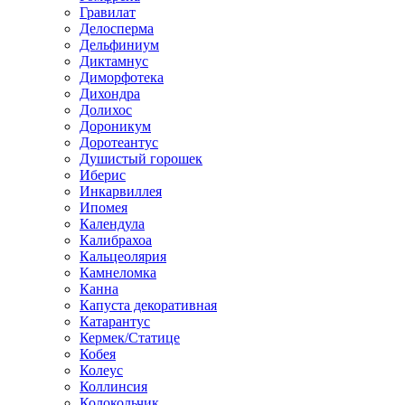
Гравилат
Делосперма
Дельфиниум
Диктамнус
Диморфотека
Дихондра
Долихос
Дороникум
Доротеантус
Душистый горошек
Иберис
Инкарвиллея
Ипомея
Календула
Калибрахоа
Кальцеолярия
Камнеломка
Канна
Капуста декоративная
Катарантус
Кермек/Статице
Кобея
Колеус
Коллинсия
Колокольчик