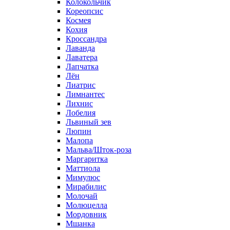
Колокольчик
Кореопсис
Космея
Кохия
Кроссандра
Лаванда
Лаватера
Лапчатка
Лён
Лиатрис
Лимнантес
Лихнис
Лобелия
Львиный зев
Люпин
Малопа
Мальва/Шток-роза
Маргаритка
Маттиола
Мимулюс
Мирабилис
Молочай
Молюцелла
Мордовник
Мшанка