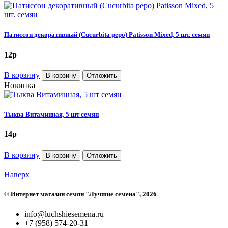
Патиссон декоративный (Cucurbita pepo) Patisson Mixed, 5 шт. семян
12
p
В корзину
В корзину
Отложить
Новинка
Тыква Витаминная, 5 шт семян
14
p
В корзину
В корзину
Отложить
Наверх
©
Интернет магазин семян "Лучшие семена"
, 2026
info@luchshiesemena.ru
+7 (958) 574-20-31