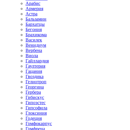
Арабис
Армерия
Астра
Бальзамин
Бархатцы
Бегония
Брахикома
Василек
Венидиум
Вербена
Виола
Гайллардия
Гаултерия
Гацания
Гвоздика
Гелиотроп
Георгина
Гербера
Гибискус
Гипоэстес
Гипсофила
Глоксиния
Годеция
Гомфокарпус
Гомфрена