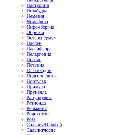
Настурция
Незабудка
Немезия
Немофила
Нирембергия
Обриета
Остеоспермум
Паслён
Пассифлора
Пеларгония
Пентас
Петуния
Платикодон
Подсолнечник
Портулак
Примула
Прунелла
Ранункулюс
Ратибида
Реймания
Родохитон
Роза
Сальвия/Шалфей
Сальпиглосис