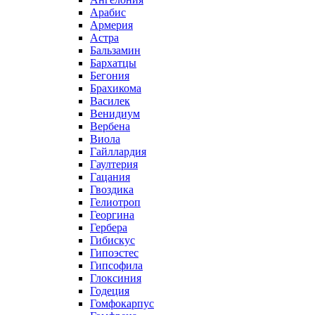
Арабис
Армерия
Астра
Бальзамин
Бархатцы
Бегония
Брахикома
Василек
Венидиум
Вербена
Виола
Гайллардия
Гаултерия
Гацания
Гвоздика
Гелиотроп
Георгина
Гербера
Гибискус
Гипоэстес
Гипсофила
Глоксиния
Годеция
Гомфокарпус