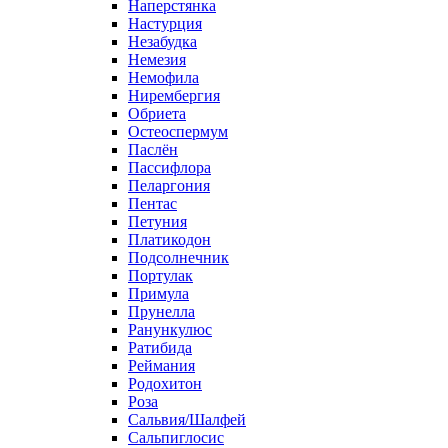
Наперстянка
Настурция
Незабудка
Немезия
Немофила
Нирембергия
Обриета
Остеоспермум
Паслён
Пассифлора
Пеларгония
Пентас
Петуния
Платикодон
Подсолнечник
Портулак
Примула
Прунелла
Ранункулюс
Ратибида
Реймания
Родохитон
Роза
Сальвия/Шалфей
Сальпиглосис