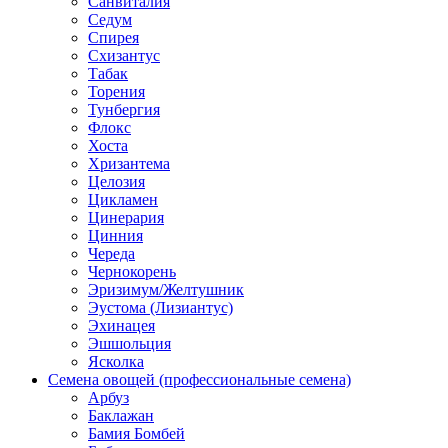
Санвиталия
Седум
Спирея
Схизантус
Табак
Торения
Тунбергия
Флокс
Хоста
Хризантема
Целозия
Цикламен
Цинерария
Цинния
Череда
Чернокорень
Эризимум/Желтушник
Эустома (Лизиантус)
Эхинацея
Эшшольция
Ясколка
Семена овощей (профессиональные семена)
Арбуз
Баклажан
Бамия Бомбей