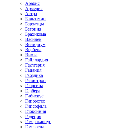
Арабис
Армерия
Астра
Бальзамин
Бархатцы
Бегония
Брахикома
Василек
Венидиум
Вербена
Виола
Гайллардия
Гаултерия
Гацания
Гвоздика
Гелиотроп
Георгина
Гербера
Гибискус
Гипоэстес
Гипсофила
Глоксиния
Годеция
Гомфокарпус
Гомфрена