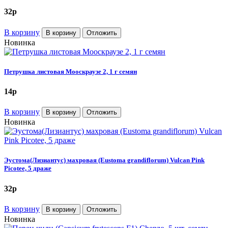
32
p
В корзину
В корзину
Отложить
Новинка
Петрушка листовая Мооскраузе 2, 1 г семян
14
p
В корзину
В корзину
Отложить
Новинка
Эустома(Лизиантус) махровая (Eustoma grandiflorum) Vulcan Pink
Picotee, 5 драже
32
p
В корзину
В корзину
Отложить
Новинка