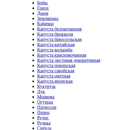
Бобы
Горох
Дыня
Земляника
Кабачки
Капуста белокочанная
Капуста брокколи
Капуста брюссельская
Капуста китайская
Капуста кольраби
Капуста краснокочанная
Капуста листовая декоративная
Капуста пекинская
Капуста савойская
Капуста цветная
Капуста японская
Кукуруза
Лук
Морковь
Огурцы
Патиссон
Перец
Редис
Редька
Свёкла