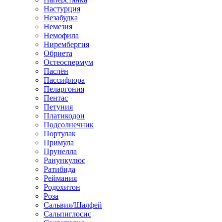
Настурция
Незабудка
Немезия
Немофила
Нирембергия
Обриета
Остеоспермум
Паслён
Пассифлора
Пеларгония
Пентас
Петуния
Платикодон
Подсолнечник
Портулак
Примула
Прунелла
Ранункулюс
Ратибида
Реймания
Родохитон
Роза
Сальвия/Шалфей
Сальпиглосис