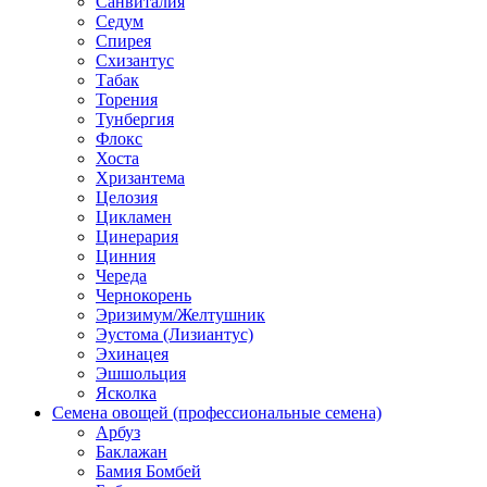
Санвиталия
Седум
Спирея
Схизантус
Табак
Торения
Тунбергия
Флокс
Хоста
Хризантема
Целозия
Цикламен
Цинерария
Цинния
Череда
Чернокорень
Эризимум/Желтушник
Эустома (Лизиантус)
Эхинацея
Эшшольция
Ясколка
Семена овощей (профессиональные семена)
Арбуз
Баклажан
Бамия Бомбей