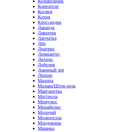
Колокольчик
Кореопсис
Космея
Кохия
Кроссандра
Лаванда
Лаватера
Лапчатка
Лён
Лиатрис
Лимнантес
Лихнис
Лобелия
Львиный зев
Люпин
Малопа
Мальва/Шток-роза
Маргаритка
Маттиола
Мимулюс
Мирабилис
Молочай
Молюцелла
Мордовник
Мшанка