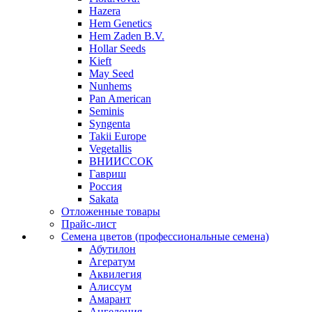
Hazera
Hem Genetics
Hem Zaden B.V.
Hollar Seeds
Kieft
May Seed
Nunhems
Pan American
Seminis
Syngenta
Takii Europe
Vegetallis
ВНИИССОК
Гавриш
Россия
Sakata
Отложенные товары
Прайс-лист
Семена цветов (профессиональные семена)
Абутилон
Агератум
Аквилегия
Алиссум
Амарант
Ангелония