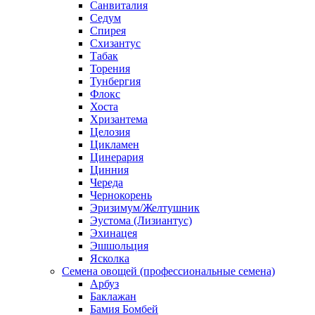
Санвиталия
Седум
Спирея
Схизантус
Табак
Торения
Тунбергия
Флокс
Хоста
Хризантема
Целозия
Цикламен
Цинерария
Цинния
Череда
Чернокорень
Эризимум/Желтушник
Эустома (Лизиантус)
Эхинацея
Эшшольция
Ясколка
Семена овощей (профессиональные семена)
Арбуз
Баклажан
Бамия Бомбей