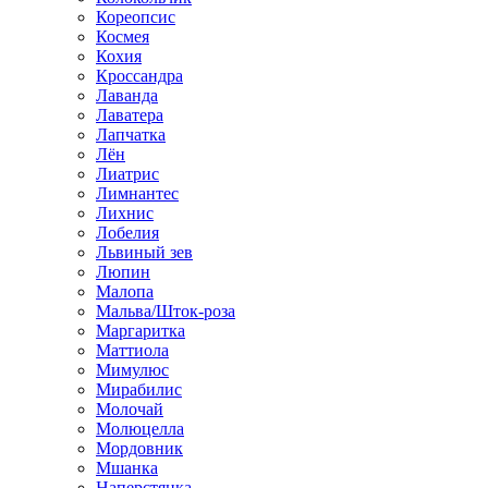
Кореопсис
Космея
Кохия
Кроссандра
Лаванда
Лаватера
Лапчатка
Лён
Лиатрис
Лимнантес
Лихнис
Лобелия
Львиный зев
Люпин
Малопа
Мальва/Шток-роза
Маргаритка
Маттиола
Мимулюс
Мирабилис
Молочай
Молюцелла
Мордовник
Мшанка
Наперстянка