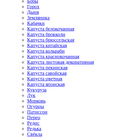
Бобы
Горох
Дыня
Земляника
Кабачки
Капуста белокочанная
Капуста брокколи
Капуста брюссельская
Капуста китайская
Капуста кольраби
Капуста краснокочанная
Капуста листовая декоративная
Капуста пекинская
Капуста савойская
Капуста цветная
Капуста японская
Кукуруза
Лук
Морковь
Огурцы
Патиссон
Перец
Редис
Редька
Свёкла