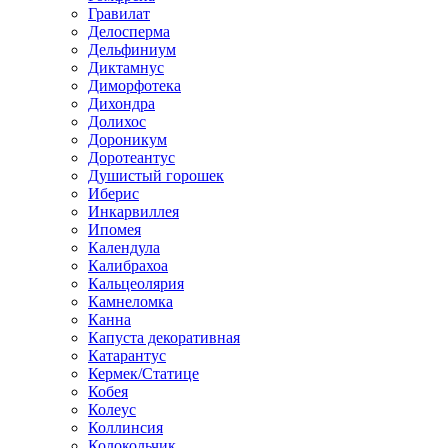
Гравилат
Делосперма
Дельфиниум
Диктамнус
Диморфотека
Дихондра
Долихос
Дороникум
Доротеантус
Душистый горошек
Иберис
Инкарвиллея
Ипомея
Календула
Калибрахоа
Кальцеолярия
Камнеломка
Канна
Капуста декоративная
Катарантус
Кермек/Статице
Кобея
Колеус
Коллинсия
Колокольчик