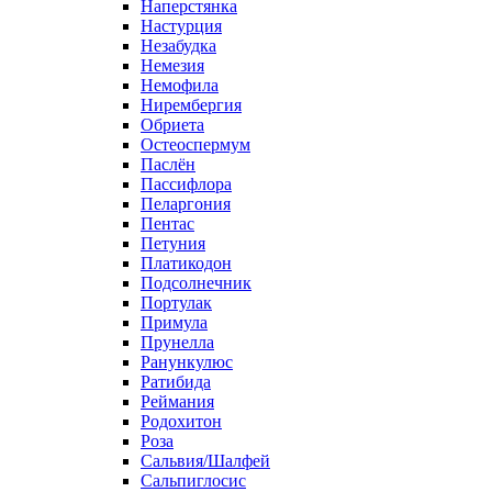
Наперстянка
Настурция
Незабудка
Немезия
Немофила
Нирембергия
Обриета
Остеоспермум
Паслён
Пассифлора
Пеларгония
Пентас
Петуния
Платикодон
Подсолнечник
Портулак
Примула
Прунелла
Ранункулюс
Ратибида
Реймания
Родохитон
Роза
Сальвия/Шалфей
Сальпиглосис