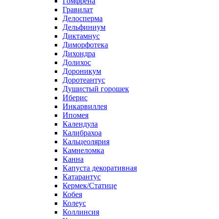
Гомфрена
Гравилат
Делосперма
Дельфиниум
Диктамнус
Диморфотека
Дихондра
Долихос
Дороникум
Доротеантус
Душистый горошек
Иберис
Инкарвиллея
Ипомея
Календула
Калибрахоа
Кальцеолярия
Камнеломка
Канна
Капуста декоративная
Катарантус
Кермек/Статице
Кобея
Колеус
Коллинсия