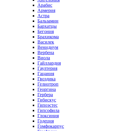
Арабис
Армерия
Астра
Бальзамин
Бархатцы
Бегония
Брахикома
Василек
Венидиум
Вербена
Виола
Гайллардия
Гаултерия
Гацания
Гвоздика
Гелиотроп
Георгина
Гербера
Гибискус
Гипоэстес
Гипсофила
Глоксиния
Годеция
Гомфокарпус