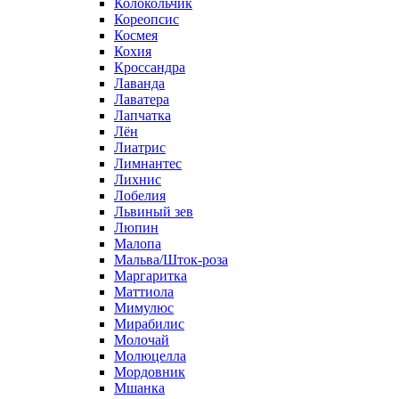
Колокольчик
Кореопсис
Космея
Кохия
Кроссандра
Лаванда
Лаватера
Лапчатка
Лён
Лиатрис
Лимнантес
Лихнис
Лобелия
Львиный зев
Люпин
Малопа
Мальва/Шток-роза
Маргаритка
Маттиола
Мимулюс
Мирабилис
Молочай
Молюцелла
Мордовник
Мшанка