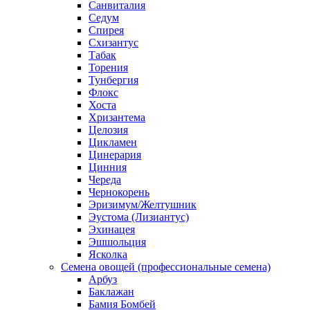
Санвиталия
Седум
Спирея
Схизантус
Табак
Торения
Тунбергия
Флокс
Хоста
Хризантема
Целозия
Цикламен
Цинерария
Цинния
Череда
Чернокорень
Эризимум/Желтушник
Эустома (Лизиантус)
Эхинацея
Эшшольция
Ясколка
Семена овощей (профессиональные семена)
Арбуз
Баклажан
Бамия Бомбей