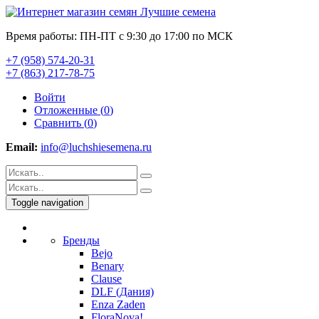
Время работы: ПН-ПТ с 9:30 до 17:00 по МСК
+7 (958) 574-20-31
+7 (863) 217-78-75
Войти
Отложенные (
0
)
Сравнить (
0
)
Email:
info@luchshiesemena.ru
Toggle navigation
Бренды
Bejo
Benary
Clause
DLF (Дания)
Enza Zaden
FloraNova!