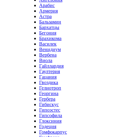
Арабис
Армерия
Астра
Бальзамин
Бархатцы
Бегония
Брахикома
Василек
Венидиум
Вербена
Виола
Гайллардия
Гаултерия
Гацания
Гвоздика
Гелиотроп
Георгина
Гербера
Гибискус
Гипоэстес
Гипсофила
Глоксиния
Годеция
Гомфокарпус