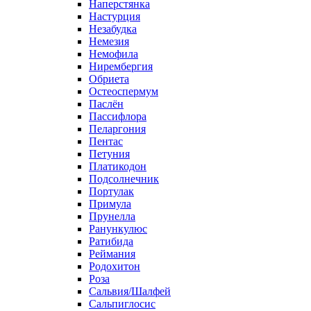
Наперстянка
Настурция
Незабудка
Немезия
Немофила
Нирембергия
Обриета
Остеоспермум
Паслён
Пассифлора
Пеларгония
Пентас
Петуния
Платикодон
Подсолнечник
Портулак
Примула
Прунелла
Ранункулюс
Ратибида
Реймания
Родохитон
Роза
Сальвия/Шалфей
Сальпиглосис