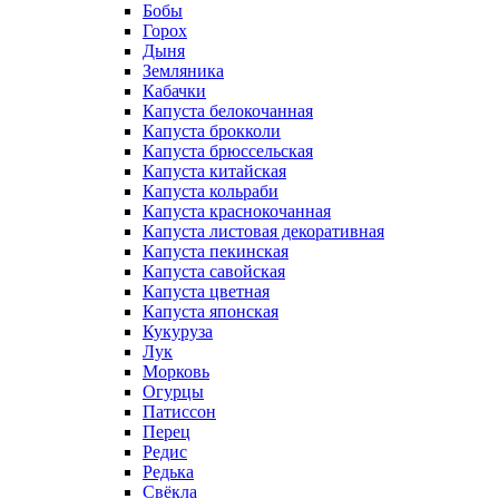
Бобы
Горох
Дыня
Земляника
Кабачки
Капуста белокочанная
Капуста брокколи
Капуста брюссельская
Капуста китайская
Капуста кольраби
Капуста краснокочанная
Капуста листовая декоративная
Капуста пекинская
Капуста савойская
Капуста цветная
Капуста японская
Кукуруза
Лук
Морковь
Огурцы
Патиссон
Перец
Редис
Редька
Свёкла