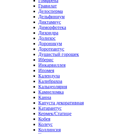
Гомфрена
Гравилат
Делосперма
Дельфиниум
Диктамнус
Диморфотека
Дихондра
Долихос
Дороникум
Доротеантус
Душистый горошек
Иберис
Инкарвиллея
Ипомея
Календула
Калибрахоа
Кальцеолярия
Камнеломка
Канна
Капуста декоративная
Катарантус
Кермек/Статице
Кобея
Колеус
Коллинсия