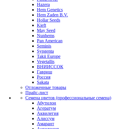
Hazera
Hem Genetics
Hem Zaden B.V.
Hollar Seeds
Kieft
May Seed
Nunhems
Pan American
Seminis
Syngenta
Takii Europe
Vegetallis
ВНИИССОК
Гавриш
Россия
Sakata
Отложенные товары
Прайс-лист
Семена цветов (профессиональные семена)
Абутилон
Агератум
Аквилегия
Алиссум
Амарант
Ангелония