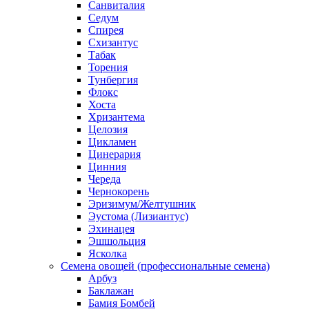
Санвиталия
Седум
Спирея
Схизантус
Табак
Торения
Тунбергия
Флокс
Хоста
Хризантема
Целозия
Цикламен
Цинерария
Цинния
Череда
Чернокорень
Эризимум/Желтушник
Эустома (Лизиантус)
Эхинацея
Эшшольция
Ясколка
Семена овощей (профессиональные семена)
Арбуз
Баклажан
Бамия Бомбей