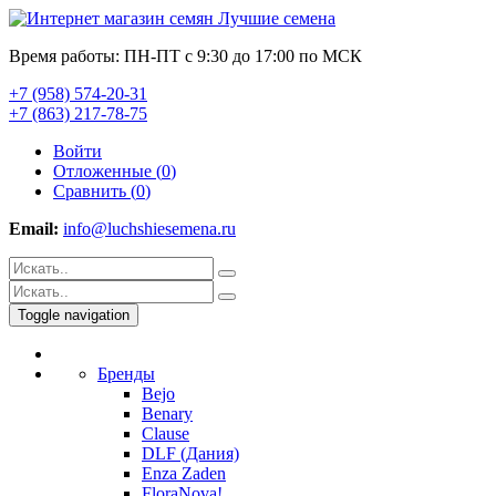
Время работы: ПН-ПТ с 9:30 до 17:00 по МСК
+7 (958) 574-20-31
+7 (863) 217-78-75
Войти
Отложенные (
0
)
Сравнить (
0
)
Email:
info@luchshiesemena.ru
Toggle navigation
Бренды
Bejo
Benary
Clause
DLF (Дания)
Enza Zaden
FloraNova!