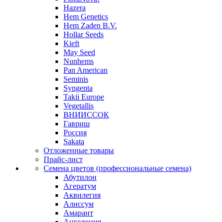
Hazera
Hem Genetics
Hem Zaden B.V.
Hollar Seeds
Kieft
May Seed
Nunhems
Pan American
Seminis
Syngenta
Takii Europe
Vegetallis
ВНИИССОК
Гавриш
Россия
Sakata
Отложенные товары
Прайс-лист
Семена цветов (профессиональные семена)
Абутилон
Агератум
Аквилегия
Алиссум
Амарант
Ангелония