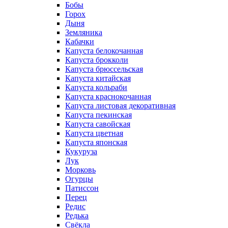
Бобы
Горох
Дыня
Земляника
Кабачки
Капуста белокочанная
Капуста брокколи
Капуста брюссельская
Капуста китайская
Капуста кольраби
Капуста краснокочанная
Капуста листовая декоративная
Капуста пекинская
Капуста савойская
Капуста цветная
Капуста японская
Кукуруза
Лук
Морковь
Огурцы
Патиссон
Перец
Редис
Редька
Свёкла