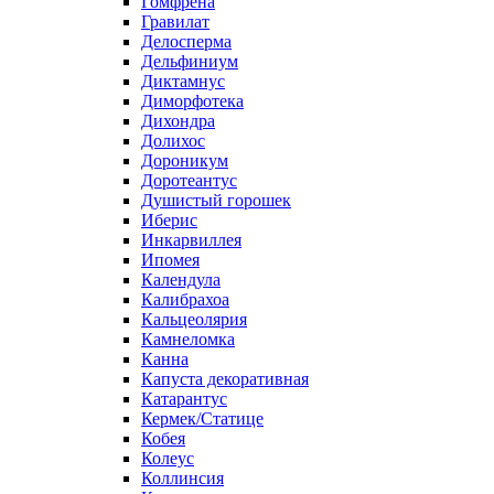
Гомфрена
Гравилат
Делосперма
Дельфиниум
Диктамнус
Диморфотека
Дихондра
Долихос
Дороникум
Доротеантус
Душистый горошек
Иберис
Инкарвиллея
Ипомея
Календула
Калибрахоа
Кальцеолярия
Камнеломка
Канна
Капуста декоративная
Катарантус
Кермек/Статице
Кобея
Колеус
Коллинсия