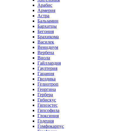
Арабис
Армерия
Астра
Бальзамин
Бархатцы
Бегония
Брахикома
Василек
Венидиум
Вербена
Виола
Гайллардия
Гаултерия
Гацания
Гвоздика
Гелиотроп
Георгина
Гербера
Гибискус
Гипоэстес
Гипсофила
Глоксиния
Годеция
Гомфокарпус