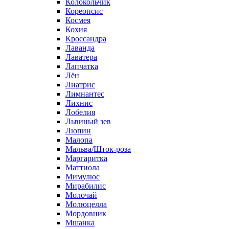
Колокольчик
Кореопсис
Космея
Кохия
Кроссандра
Лаванда
Лаватера
Лапчатка
Лён
Лиатрис
Лимнантес
Лихнис
Лобелия
Львиный зев
Люпин
Малопа
Мальва/Шток-роза
Маргаритка
Маттиола
Мимулюс
Мирабилис
Молочай
Молюцелла
Мордовник
Мшанка