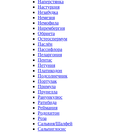
Наперстянка
Настурция
Незабудка
Немезия
Немофила
Нирембергия
Обриета
Остеоспермум
Паслён
Пассифлора
Пеларгония
Пентас
Петуния
Платикодон
Подсолнечник
Портулак
Примула
Прунелла
Ранункулюс
Ратибида
Реймания
Родохитон
Роза
Сальвия/Шалфей
Сальпиглосис