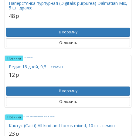
Наперстянка пурпурная (Digitalis purpurea) Dalmatian Mix,
5 шт драже
48
p
В корзину
Отложить
Новинка
Редис 18 дней, 0,5 г семян
12
p
В корзину
Отложить
Новинка
Кактус (Cacti) All kind and forms mixed, 10 шт. семян
23
p