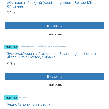
Абутилон гибридный (Abutilon hybridum) Bellvue Mixed,
0,1 семян
21
p
В корзину
Отложить
Новинка
Эустома(Лизиантус) махровая (Eustoma grandiflorum)
Arena Purple Picotee, 5 драже
99
p
В корзину
Отложить
Новинка
Редис 18 дней, 0,5 г семян