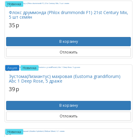
Новинка
Флокс друммонда (Phlox drummondii F1) 21st Century Mix,
5 шт семян
35
p
В корзину
Отложить
Акция
Новинка
Эустома(Лизиантус) махровая (Eustoma grandiflorum)
Abc 1 Deep Rose, 5 драже
39
p
В корзину
Отложить
Новинка