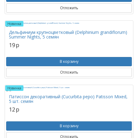
Отложить
Новинка
Дельфиниум крупноцветковый (Delphinium grandiflorum)
Summer Nights, 5 семян
19
p
В корзину
Отложить
Новинка
Патиссон декоративный (Cucurbita pepo) Patisson Mixed,
5 шт. семян
12
p
В корзину
Отложить