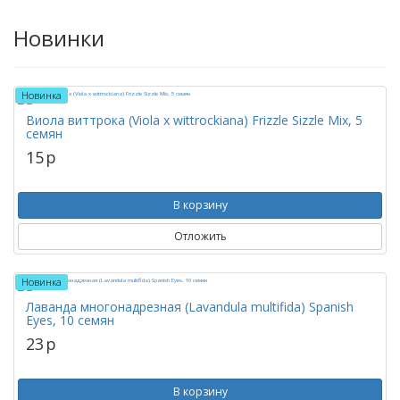
Новинки
Новинка
Виола виттрока (Viola x wittrockiana) Frizzle Sizzle Mix, 5
семян
15
p
В корзину
Отложить
Новинка
Лаванда многонадрезная (Lavandula multifida) Spanish
Eyes, 10 семян
23
p
В корзину