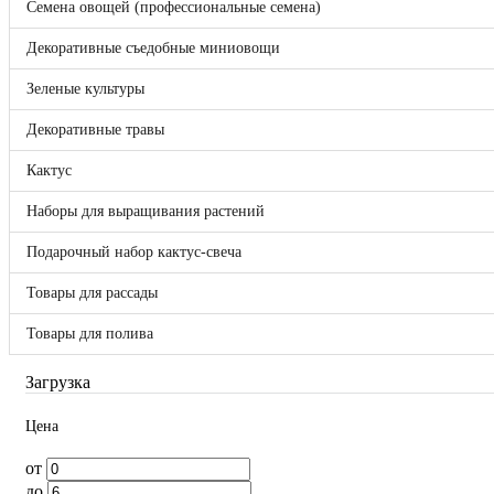
Семена овощей (профессиональные семена)
Bejo
Benary
Декоративные съедобные миниовощи
Clause
DLF (Дания)
Зеленые культуры
Enza Zaden
FloraNova!
Декоративные травы
Hazera
Hem Genetics
Кактус
Hem Zaden B.V.
Hollar Seeds
Наборы для выращивания растений
Kieft
May Seed
Подарочный набор кактус-свеча
Nunhems
Pan American
Seminis
Товары для рассады
Syngenta
Takii Europe
Товары для полива
Vegetallis
ВНИИССОК
Загрузка
Гавриш
Россия
Цена
Sakata
Отложенные товары
от
Прайс-лист
до