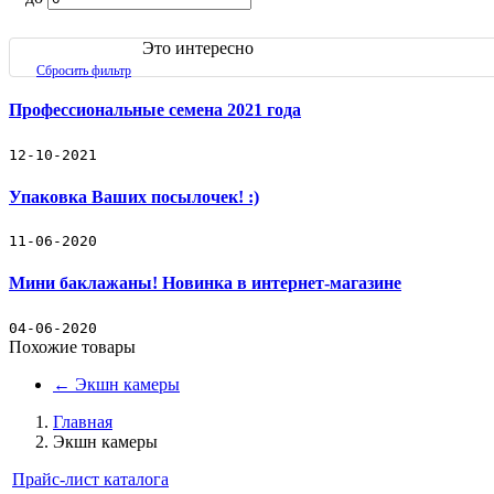
Семена цветов (профессиональные семена)
Это интересно
Семена овощей (профессиональные семена)
Сбросить фильтр
Декоративные съедобные миниовощи
Профессиональные семена 2021 года
Зеленые культуры
12-10-2021
Упаковка Ваших посылочек! :)
Декоративные травы
11-06-2020
Кактус
Мини баклажаны! Новинка в интернет-магазине
Наборы для выращивания растений
04-06-2020
Подарочный набор кактус-свеча
Похожие товары
←
Экшн камеры
Товары для рассады
Главная
Товары для полива
Экшн камеры
Бренды
Прайс-лист каталога