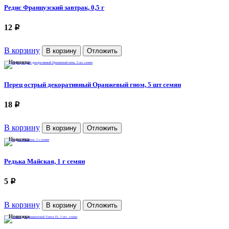
Редис Французский завтрак, 0,5 г
12
p
В корзину
Доставка
В корзину
Отложить
Способы оплаты
Новинка
Скидки
Выращивание семян
Перец острый декоративный Оранжевый гном, 5 шт семян
Контакты
Новости
18
p
В корзину
В корзину
Отложить
Новинка
Редька Майская, 1 г семян
5
p
В корзину
В корзину
Отложить
Новинка