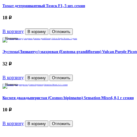
Томат детерминантный Томск F1, 5 шт. семян
18
p
В корзину
В корзину
Отложить
Новинка
Эустома(Лизиантус) махровая (Eustoma grandiflorum) Vulcan Purple Picot
32
p
В корзину
В корзину
Отложить
Новинка
Космея дваждыперистая (Cosmos bipinnatus) Sensation Mixed, 0,1 г семян
10
p
В корзину
В корзину
Отложить