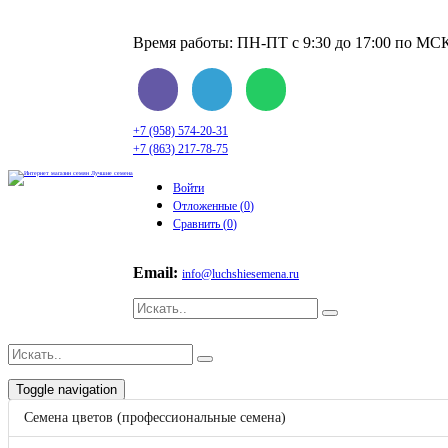
Время работы: ПН-ПТ с 9:30 до 17:00 по МС
+7 (958) 574-20-31
+7 (863) 217-78-75
Войти
Отложенные (
0
)
Сравнить (
0
)
Email:
info@luchshiesemena.ru
Toggle navigation
Семена цветов (профессиональные семена)
Корзина
0
Бренды